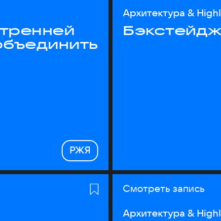
Архитектура & High
утренней
Бэкстейдж
объединить
РЖЯ
Смотреть запись
Архитектура & High