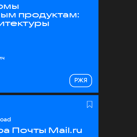
рмы
ным продуктам:
хитектуры
ич
РЖЯ
load
а Почты Mail.ru