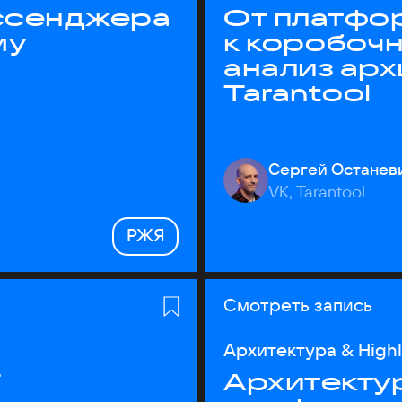
ессенджера
От платфо
му
к коробоч
анализ ар
Tarantool
Сергей Останев
VK, Tarantool
РЖЯ
Смотреть запись
Архитектура & High
T
Архитектур