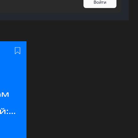
Войти
ам
й: