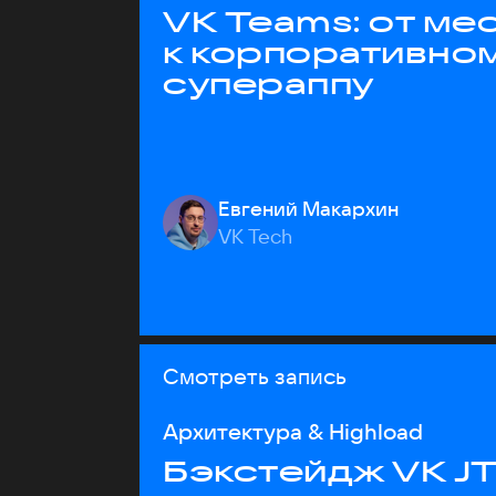
VK Teams: от м
к корпоративно
супераппу
Евгений Макархин
VK Tech
Смотреть запись
Архитектура & Highload
Бэкстейдж VK J