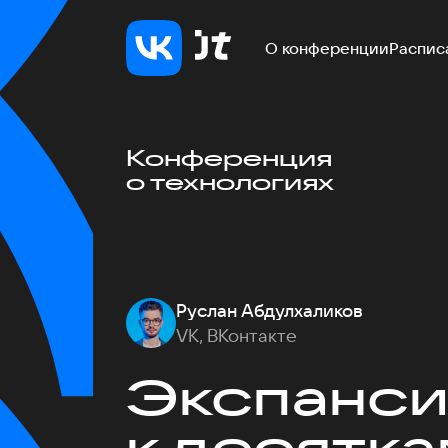
О конференции
Распис
Конференция
о технологиях
Руслан Абдулхаликов
VK, ВКонтакте
Экспансия
к десятк