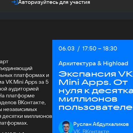
Авторизуйтесь для участия
Дата:
06.03
/
Начало:
17:50
–
Конец:
18:30
арт
Архитектура & Highload
бъединяющий
Экспансия VK
ьных платформах и
Mini Apps. От
 VK Mini Apps за 5
ной аудиторией
нуля к десятк
 На платформе
миллионов
зделов ВКонтакте,
пользователе
ы независимых
ключевые
я десятки миллионов
аспекты
латформах.
Руслан Абдулхаликов
архитектуры
VK, ВКонтакте