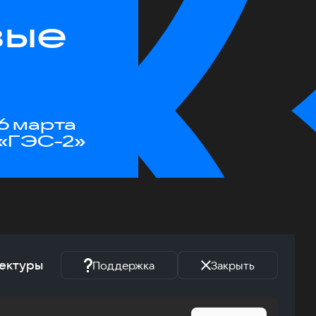
вые
6 марта
«ГЭС-2»
тектуры
Поддержка
Закрыть