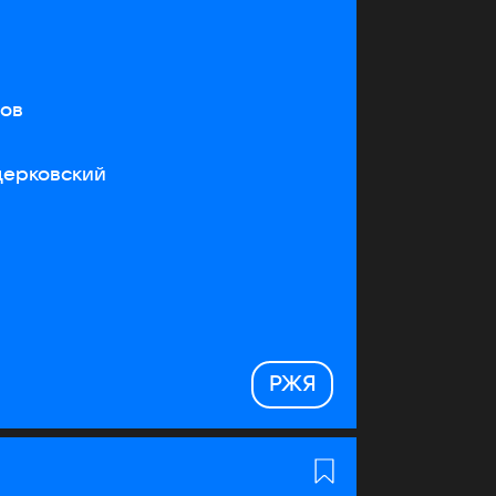
тов
церковский
РЖЯ