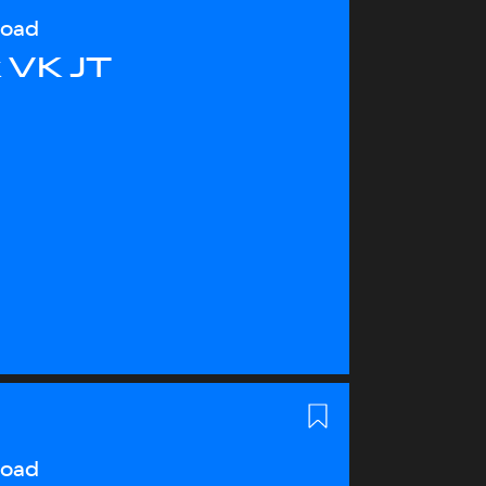
load
 VK JT
load