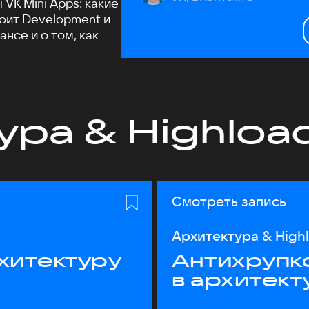
VK Mini Apps: какие
тоит Development и
нсе и о том, как
ура & Highloa
Смотреть запись
Архитектура & High
хитектуру
Антихрупк
в архитект