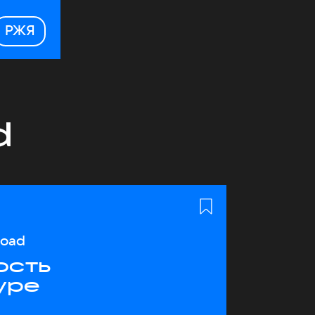
РЖЯ
d
load
ость
уре