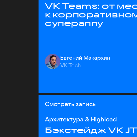
VK Teams: от м
к корпоративно
супераппу
Евгений Макархин
VK Tech
Смотреть запись
Архитектура & Highload
Бэкстейдж VK J