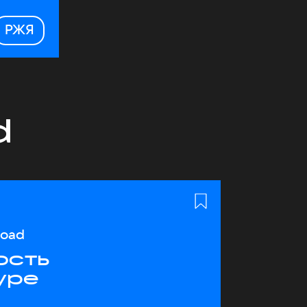
РЖЯ
d
load
ость
уре