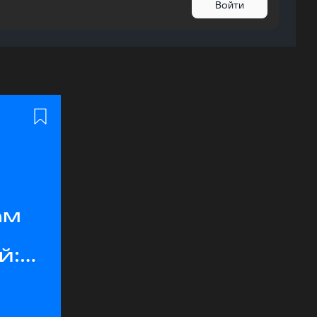
Войти
ам
й: