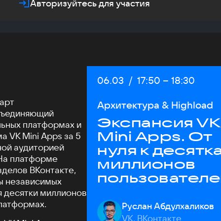
Авторизуйтесь для участия
Дата:
06.03
/
Начало:
17:50
–
Конец:
18:30
арт
Архитектура & Highload
бъединяющий
Экспансия VK
ьных платформах и
Mini Apps. От
 VK Mini Apps за 5
ной аудиторией
нуля к десятк
 На платформе
миллионов
зделов ВКонтакте,
пользователе
ы независимых
ключевые
я десятки миллионов
аспекты
латформах.
Руслан Абдулхаликов
архитектуры
VK, ВКонтакте