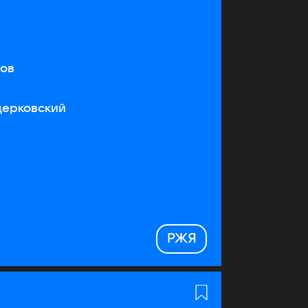
тов
церковский
РЖЯ