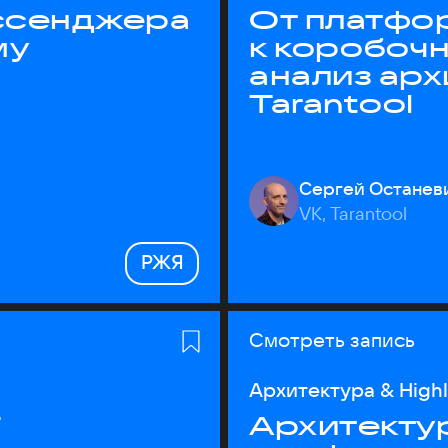
ессенджера
От платфо
му
к коробоч
анализ ар
Tarantool
Сергей Останев
VK, Tarantool
РЖЯ
Смотреть запись
Архитектура & High
T
Архитектур