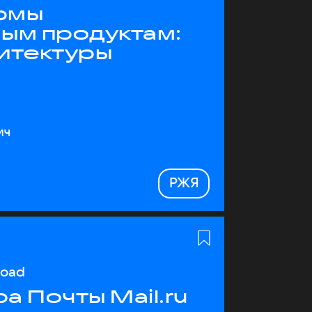
рмы
ным продуктам:
хитектуры
ич
РЖЯ
load
а Почты Mail.ru