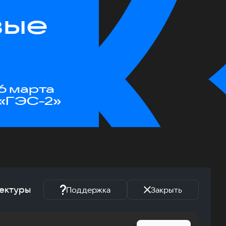
вые
6 марта
«ГЭС-2»
тектуры
Поддержка
Закрыть