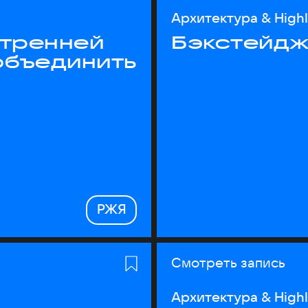
Архитектура & High
утренней
Бэкстейдж
объединить
РЖЯ
Смотреть запись
Архитектура & High