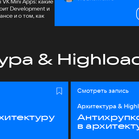
VK Mini Apps: какие
тоит Development и
нсе и о том, как
ура & Highloa
Смотреть запись
Архитектура & High
хитектуру
Антихрупк
в архитект