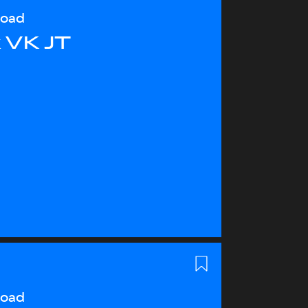
load
 VK JT
load