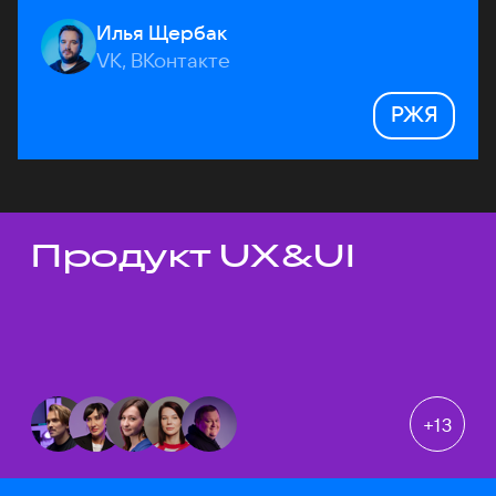
Илья Щербак
VK, ВКонтакте
РЖЯ
Продукт UX&UI
Темы докладов
+
13