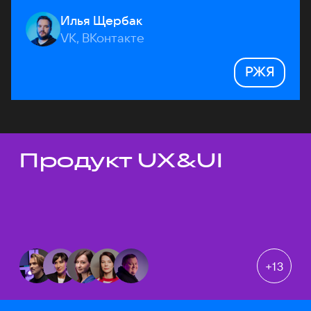
Илья Щербак
VK, ВКонтакте
РЖЯ
Продукт UX&UI
Темы докладов
+
13