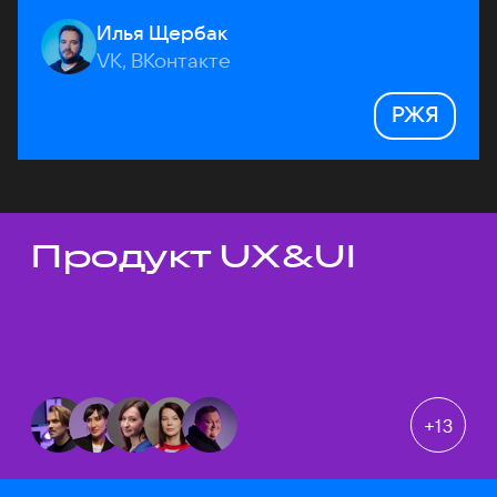
Илья Щербак
VK, ВКонтакте
РЖЯ
Продукт UX&UI
Темы докладов
+
13