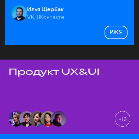
Илья Щербак
VK, ВКонтакте
РЖЯ
Продукт UX&UI
Темы докладов
+
13