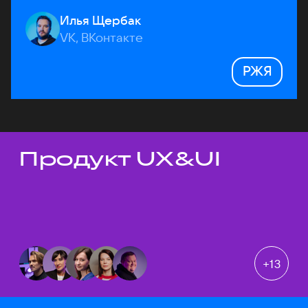
Илья Щербак
VK, ВКонтакте
РЖЯ
Продукт UX&UI
Темы докладов
+
13