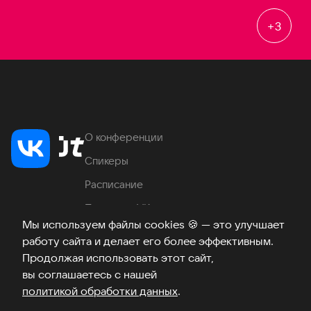
+
3
О конференции
Спикеры
Расписание
Продукты VK
Мы используем файлы cookies
🍪
— это улучшает
Место проведения
работу сайта и делает его более эффективным.
Часто задаваемые вопросы
Продолжая использовать этот сайт,
вы соглашаетесь с нашей
политикой обработки данных
.
Телеграм
ВКонтакте
Хабр