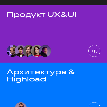
Продукт UX&UI
Темы докладов
+
13
Архитектура &
Highload