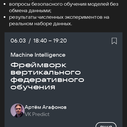
вопросы безопасного обучения моделей без
обмена данными;
результаты численных экспериментов на
реальном наборе данных.
Дата:
06.03
/
Начало:
18:40
–
Конец:
19:20
Machine Intelligence
Фреймворк
вертикального
федеративного
обучения
Артём Агафонов
VK Predict