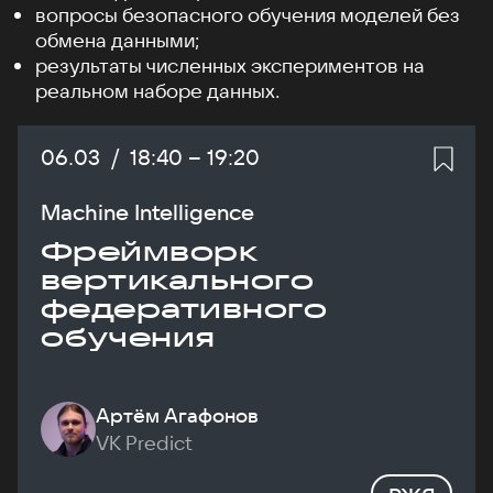
вопросы безопасного обучения моделей без
обмена данными;
результаты численных экспериментов на
реальном наборе данных.
Дата:
06.03
/
Начало:
18:40
–
Конец:
19:20
Machine Intelligence
Фреймворк
вертикального
федеративного
обучения
Артём Агафонов
VK Predict