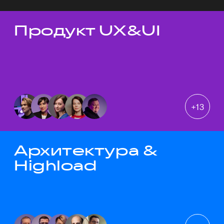
Продукт UX&UI
Темы докладов
+
13
Архитектура &
Highload