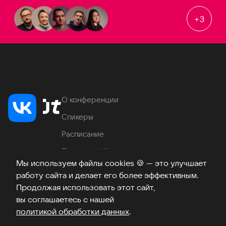
+
3
О конференции
Спикеры
Расписание
Продукты VK
Мы используем файлы cookies
🍪
— это улучшает
Место проведения
работу сайта и делает его более эффективным.
Часто задаваемые вопросы
Продолжая использовать этот сайт,
вы соглашаетесь с нашей
политикой обработки данных
.
Телеграм
ВКонтакте
Хабр