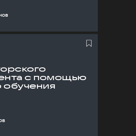
нов
торского
ента с помощью
 обучения
ов