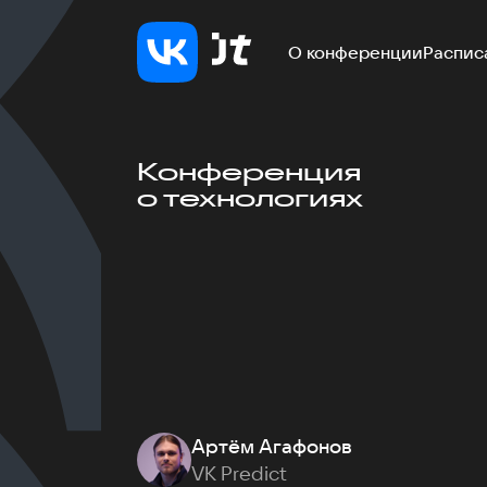
О конференции
Распис
Конференция
о технологиях
Артём Агафонов
VK Predict