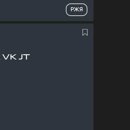
РЖЯ
 VK JT