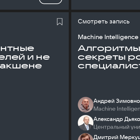
Смотреть запись
Machine Intelligence
ентные
Алгоритмы и
елей и не
секреты р
дакшене
специалис
Андрей Зимовно
Machine Intellige
Александр Дьяк
Центральный ун
Дмитрий Мерку