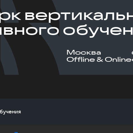
к вертикаль
вного обуче
Москва
Offline & Online
обучения