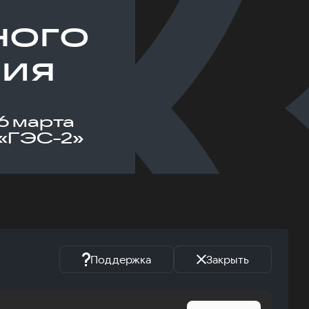
ного
ния
6 марта
«ГЭС-2»
Поддержка
Закрыть