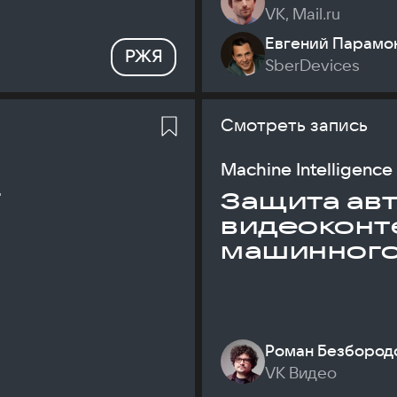
VK, Mail.ru
Евгений Парамо
РЖЯ
SberDevices
Смотреть запись
Machine Intelligence
T
Защита ав
видеоконт
машинного
Роман Безбород
VK Видео