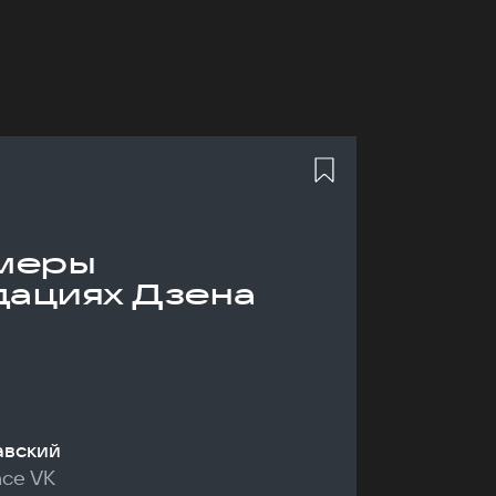
меры
дациях Дзена
авский
nce VK