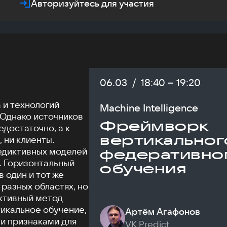
Авторизуйтесь для участия
Дата:
06.03
/
Начало:
18:40
–
Конец:
19:20
 и технологий
Machine Intelligence
 Однако источников
Фреймворк
достаточно, а к
вертикальног
 ни клиенты.
едиктивных моделей
федеративно
. Горизонтальный
обучения
в один и тот же
разных областях, но
ективный метод
икальное обучение,
Артём Агафонов
и признаками для
VK Predict