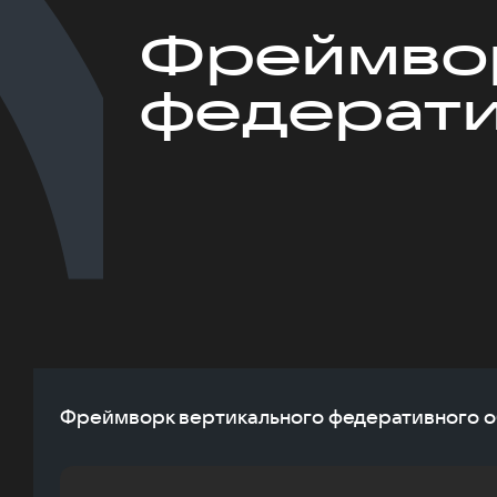
Фреймвор
федерати
Фреймворк вертикального федеративного 