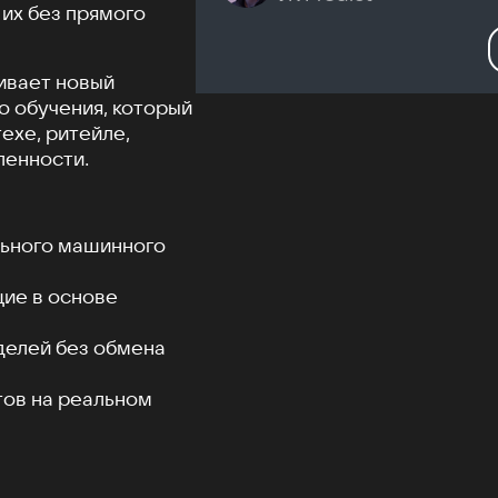
 их без прямого
ивает новый
 обучения, который
ехе, ритейле,
ленности.
льного машинного
ие в основе
делей без обмена
тов на реальном