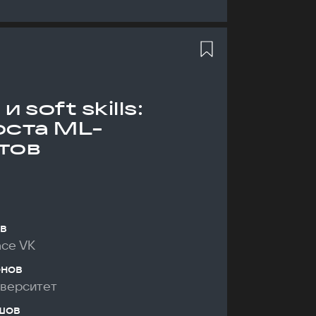
 soft skills:
оста ML-
тов
в
nce VK
онов
иверситет
шов