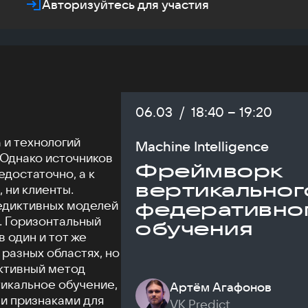
Авторизуйтесь для участия
Дата:
06.03
/
Начало:
18:40
–
Конец:
19:20
 и технологий
Machine Intelligence
 Однако источников
Фреймворк
достаточно, а к
вертикальног
 ни клиенты.
едиктивных моделей
федеративно
. Горизонтальный
обучения
в один и тот же
разных областях, но
ективный метод
икальное обучение,
Артём Агафонов
и признаками для
VK Predict