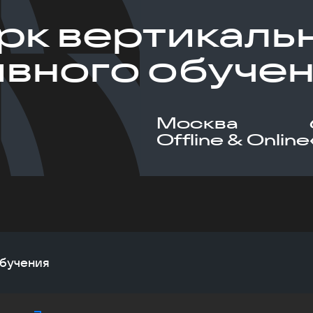
к вертикаль
вного обуче
Москва
Offline & Online
обучения