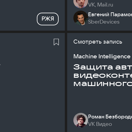
VK, Mail.ru
Евгений Парамо
РЖЯ
SberDevices
Смотреть запись
Machine Intelligence
T
Защита ав
видеоконт
машинного
Роман Безбород
VK Видео