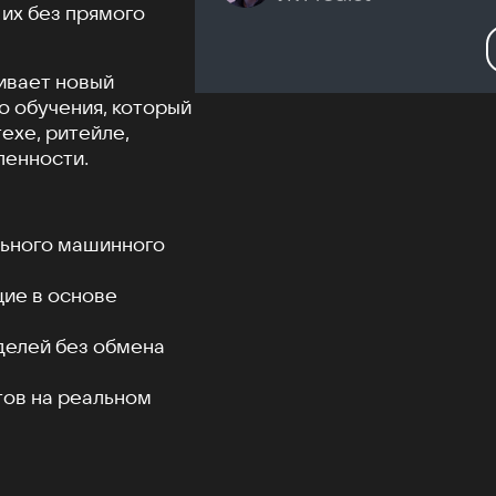
 их без прямого
ивает новый
 обучения, который
ехе, ритейле,
ленности.
льного машинного
ие в основе
делей без обмена
тов на реальном