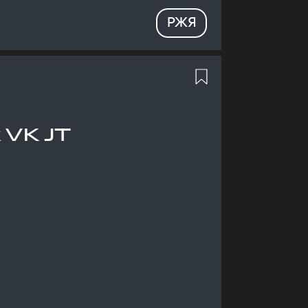
РЖЯ
 VK JT