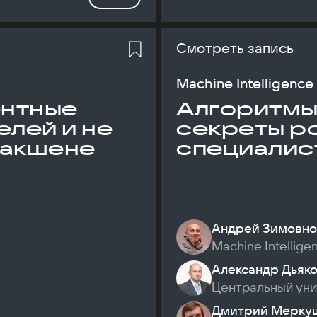
Смотреть запись
Machine Intelligence
ентные
Алгоритмы и
елей и не
секреты р
дакшене
специалис
Андрей Зимовно
Machine Intellige
Александр Дьяк
Центральный ун
Дмитрий Мерку