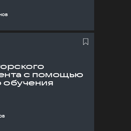
нов
торского
ента с помощью
 обучения
ов