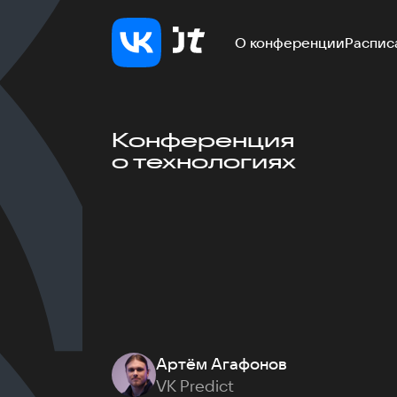
О конференции
Распис
Конференция
о технологиях
Артём Агафонов
VK Predict