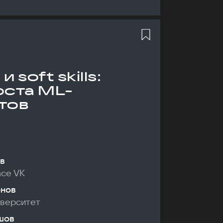
 soft skills:
оста ML-
тов
в
nce VK
онов
иверситет
шов