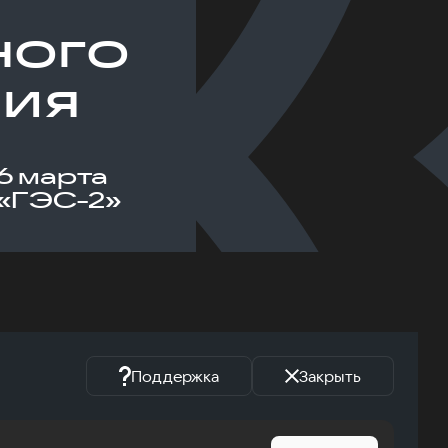
ного
ния
6 марта
«ГЭС-2»
Поддержка
Закрыть