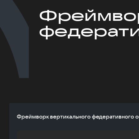
Фреймвор
федерати
Фреймворк вертикального федеративного 