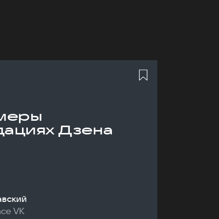
меры
дациях Дзена
авский
nce VK