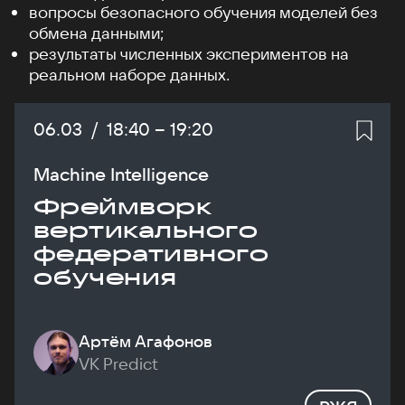
вопросы безопасного обучения моделей без
обмена данными;
результаты численных экспериментов на
реальном наборе данных.
Дата:
06.03
/
Начало:
18:40
–
Конец:
19:20
Machine Intelligence
Фреймворк
вертикального
федеративного
обучения
Артём Агафонов
VK Predict