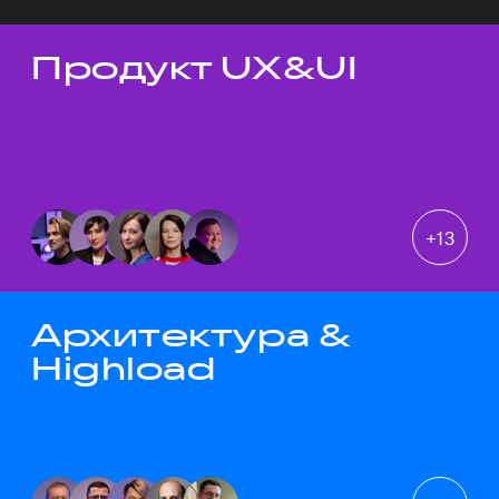
Продукт UX&UI
Темы докладов
+
13
Архитектура &
Highload