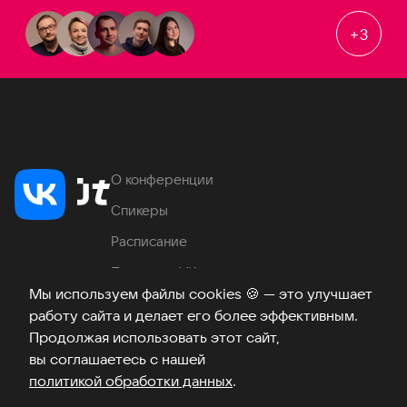
+
3
О конференции
Спикеры
Расписание
Продукты VK
Мы используем файлы cookies
🍪
— это улучшает
Место проведения
работу сайта и делает его более эффективным.
Часто задаваемые вопросы
Продолжая использовать этот сайт,
вы соглашаетесь с нашей
политикой обработки данных
.
Телеграм
ВКонтакте
Хабр