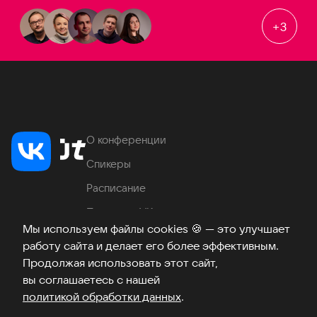
+
3
О конференции
Спикеры
Расписание
Продукты VK
Мы используем файлы cookies
🍪
— это улучшает
Место проведения
работу сайта и делает его более эффективным.
Часто задаваемые вопросы
Продолжая использовать этот сайт,
вы соглашаетесь с нашей
политикой обработки данных
.
Телеграм
ВКонтакте
Хабр