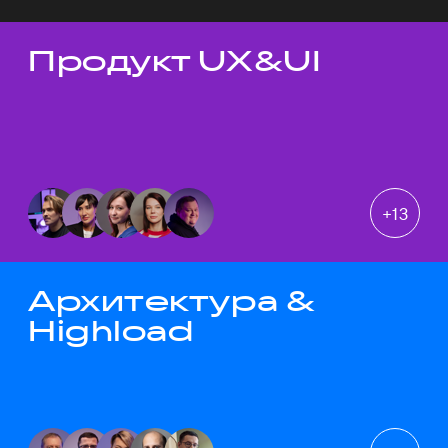
Продукт UX&UI
Темы докладов
+
13
Архитектура &
Highload