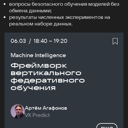
вопросы безопасного обучения моделей без
обмена данными;
результаты численных экспериментов на
реальном наборе данных.
Дата:
06.03
/
Начало:
18:40
–
Конец:
19:20
Machine Intelligence
Фреймворк
вертикального
федеративного
обучения
Артём Агафонов
VK Predict