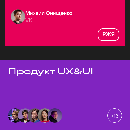
Михаил Онищенко
VK
РЖЯ
Продукт UX&UI
Темы докладов
+
13