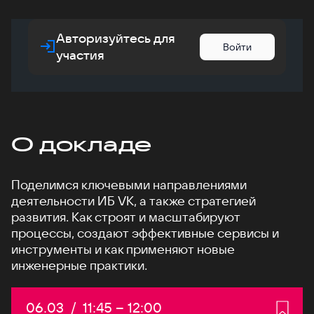
Авторизуйтесь для
Войти
участия
О докладе
Поделимся ключевыми направлениями
деятельности ИБ VK, а также стратегией
развития. Как строят и масштабируют
процессы, создают эффективные сервисы и
инструменты и как применяют новые
инженерные практики.
Дата:
06.03
/
Начало:
11:45
–
Конец:
12:00