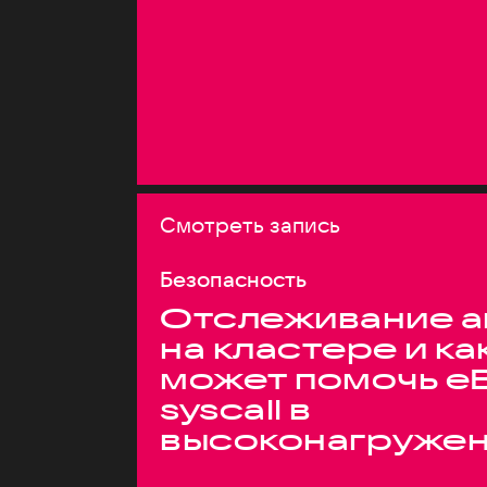
Смотреть запись
Безопасность
Отслеживание а
на кластере и ка
может помочь e
syscall в
высоконагруже
системах