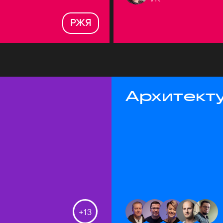
РЖЯ
Архитекту
+
13