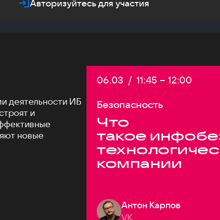
Авторизуйтесь для участия
Дата:
06.03
/
Начало:
11:45
–
Конец:
12:00
и деятельности ИБ
Безопасность
 строят и
Что
эффективные
такое инфобе
няют новые
технологичес
компании
Антон Карпов
VK