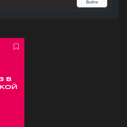
Войти
з в
кой