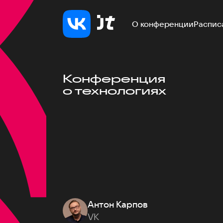
О конференции
Распис
Конференция
о технологиях
Антон Карпов
VK