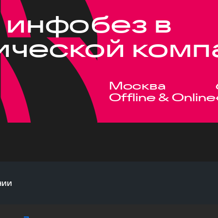
 инфобез в
ической комп
Москва
Offline & Online
нии