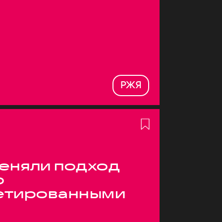
РЖЯ
меняли подход
о
етированными