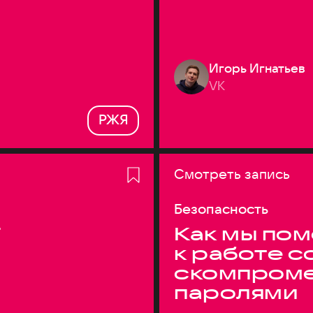
Игорь Игнатьев
VK
РЖЯ
Смотреть запись
Безопасность
T
Как мы по
к работе с
скомпром
паролями