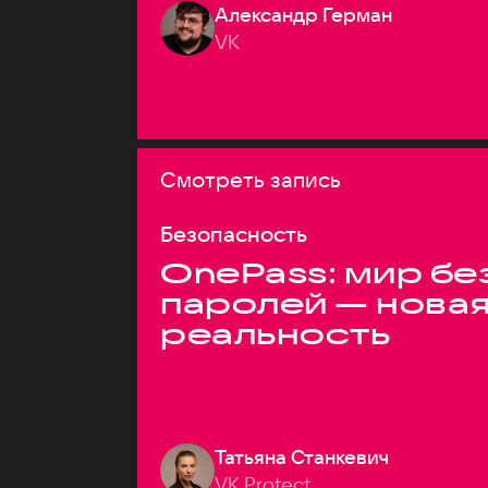
Александр Герман
VK
Смотреть запись
Безопасность
OnePass: мир бе
паролей — нова
реальность
Татьяна Станкевич
VK Protect