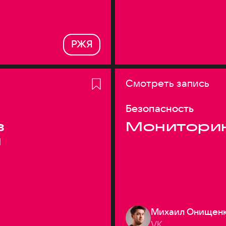
РЖЯ
Смотреть запись
Безопасность
з
Монитори
я
Михаил Онищен
VK