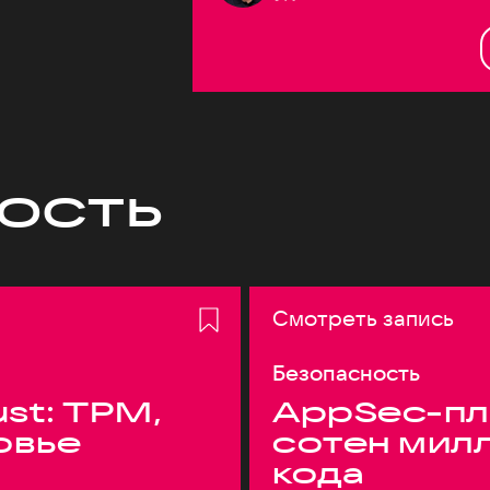
ость
Смотреть запись
Безопасность
ust: TPM,
AppSec-пл
овье
сотен мил
кода