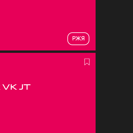
РЖЯ
 VK JT