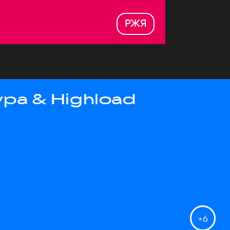
РЖЯ
ра & Highload
+
6