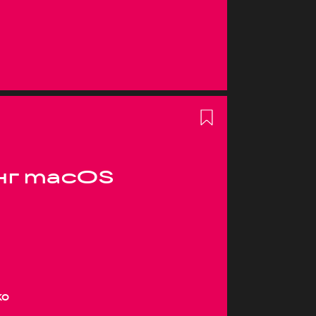
нг macOS
ко