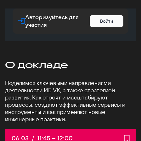
Авторизуйтесь для
Войти
участия
О докладе
Поделимся ключевыми направлениями
деятельности ИБ VK, а также стратегией
развития. Как строят и масштабируют
процессы, создают эффективные сервисы и
инструменты и как применяют новые
инженерные практики.
Дата:
06.03
/
Начало:
11:45
–
Конец:
12:00