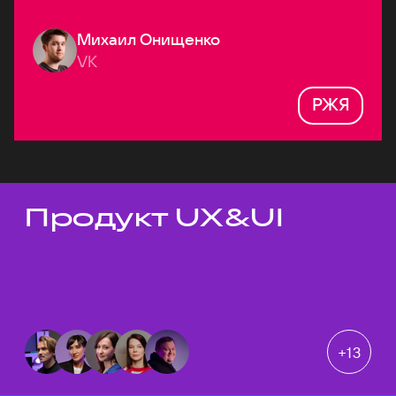
Михаил Онищенко
VK
РЖЯ
Продукт UX&UI
Темы докладов
+
13