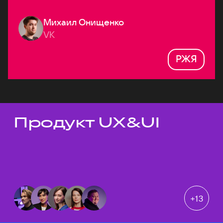
Михаил Онищенко
VK
РЖЯ
Продукт UX&UI
Темы докладов
+
13