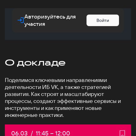
Авторизуйтесь для
Войти
участия
О докладе
Поделимся ключевыми направлениями
деятельности ИБ VK, а также стратегией
развития. Как строят и масштабируют
процессы, создают эффективные сервисы и
инструменты и как применяют новые
инженерные практики.
Дата:
06.03
/
Начало:
11:45
–
Конец:
12:00