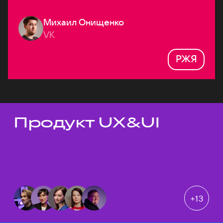
Михаил Онищенко
VK
РЖЯ
Продукт UX&UI
Темы докладов
+
13