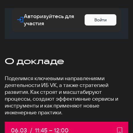
Авторизуйтесь для
Войти
участия
О докладе
Поделимся ключевыми направлениями
деятельности ИБ VK, а также стратегией
развития. Как строят и масштабируют
процессы, создают эффективные сервисы и
инструменты и как применяют новые
инженерные практики.
Дата:
06.03
/
Начало:
11:45
–
Конец:
12:00