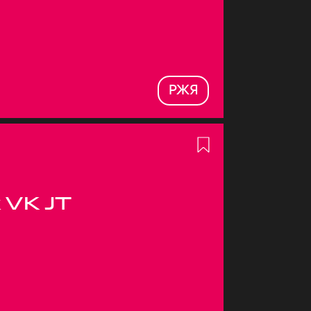
РЖЯ
 VK JT