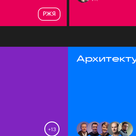
РЖЯ
Архитекту
+
13