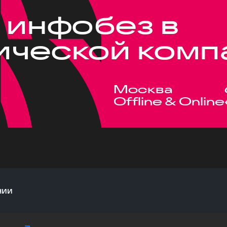
 инфобез в
ической комп
Москва
Offline & Online
нии