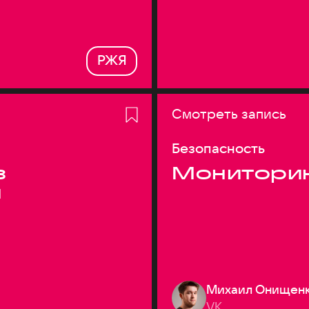
РЖЯ
Смотреть запись
Безопасность
з
Монитори
я
Михаил Онищен
VK