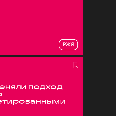
РЖЯ
меняли подход
о
етированными