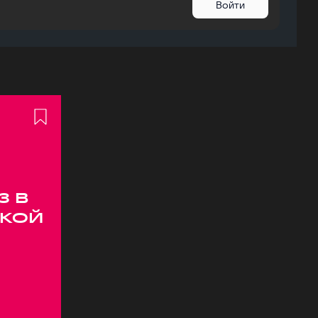
Войти
з в
кой