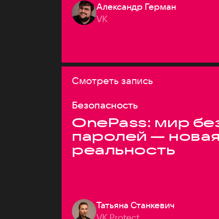
Александр Герман
VK
Смотреть запись
Безопасность
OnePass: мир бе
паролей — нова
реальность
Татьяна Станкевич
VK Protect