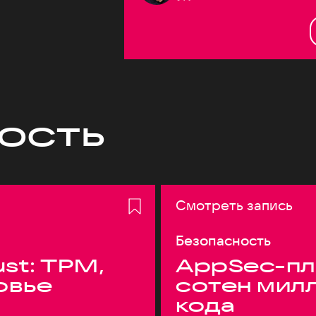
ость
Смотреть запись
Безопасность
ust: TPM,
AppSec-пл
овье
сотен мил
кода