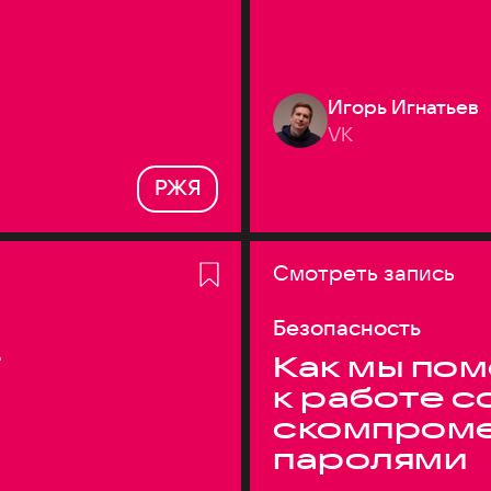
Игорь Игнатьев
VK
РЖЯ
Смотреть запись
Безопасность
T
Как мы по
к работе с
скомпром
паролями