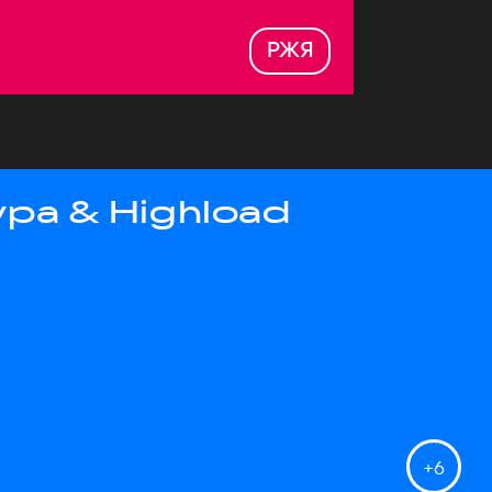
РЖЯ
ра & Highload
+
6