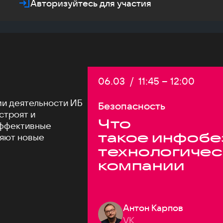
Авторизуйтесь для участия
Дата:
06.03
/
Начало:
11:45
–
Конец:
12:00
и деятельности ИБ
Безопасность
 строят и
Что
эффективные
такое инфобе
няют новые
технологичес
компании
Антон Карпов
VK