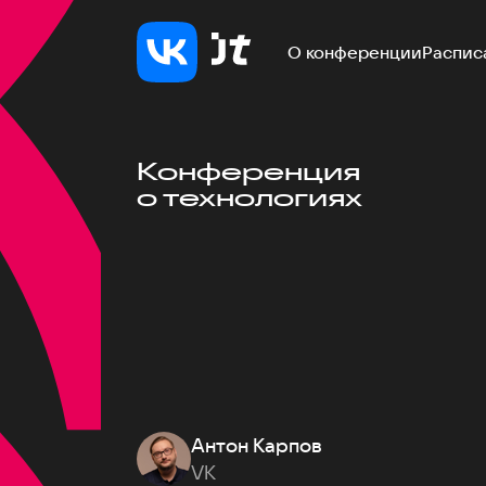
О конференции
Распис
Конференция
о технологиях
Антон Карпов
VK