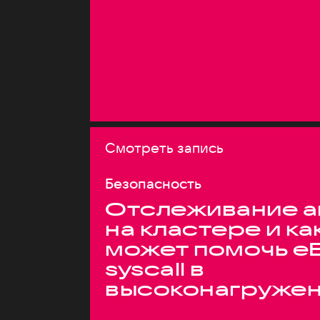
Смотреть запись
Безопасность
Отслеживание а
на кластере и ка
может помочь e
syscall в
высоконагруже
системах