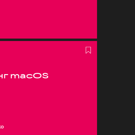
нг macOS
ко