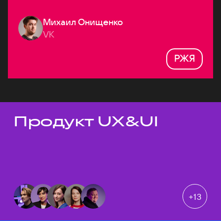
Михаил Онищенко
VK
РЖЯ
Продукт UX&UI
Темы докладов
+
13