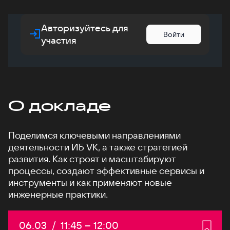
Авторизуйтесь для
Войти
участия
О докладе
Поделимся ключевыми направлениями
деятельности ИБ VK, а также стратегией
развития. Как строят и масштабируют
процессы, создают эффективные сервисы и
инструменты и как применяют новые
инженерные практики.
Дата:
06.03
/
Начало:
11:45
–
Конец:
12:00