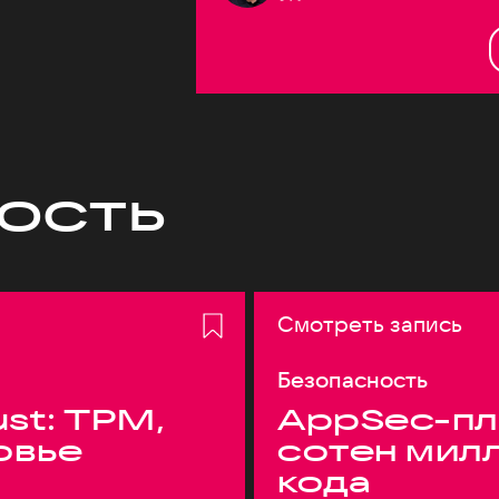
ость
Смотреть запись
Безопасность
ust: TPM,
AppSec-пл
овье
сотен мил
кода