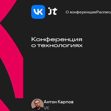
О конференции
Распис
Конференция
о технологиях
Антон Карпов
VK