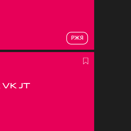
РЖЯ
 VK JT