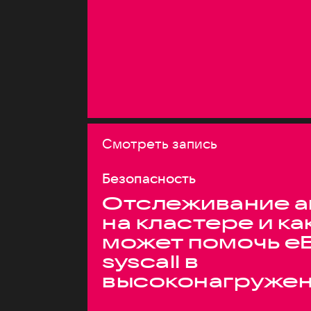
Смотреть запись
Безопасность
Отслеживание а
на кластере и ка
может помочь e
syscall в
высоконагруже
системах