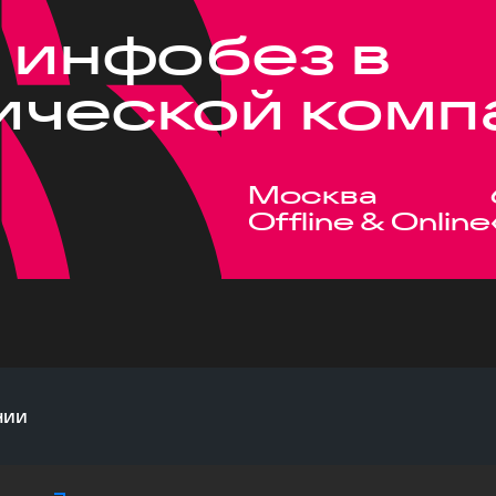
 инфобез в
ической комп
Москва
Offline & Online
нии