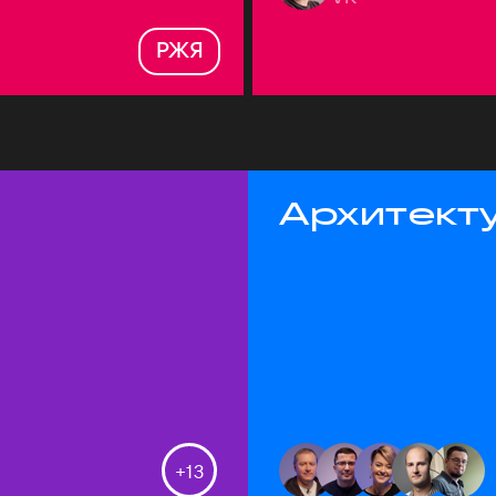
РЖЯ
Архитекту
+
13