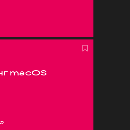
нг macOS
ко