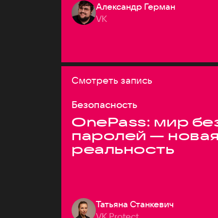
Александр Герман
VK
Смотреть запись
Безопасность
OnePass: мир бе
паролей — нова
реальность
Татьяна Станкевич
VK Protect