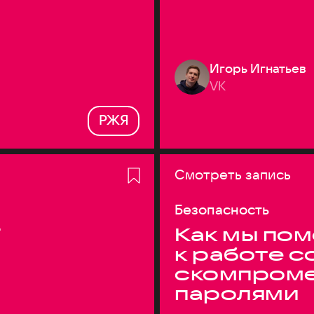
Игорь Игнатьев
VK
РЖЯ
Смотреть запись
Безопасность
T
Как мы по
к работе с
скомпром
паролями