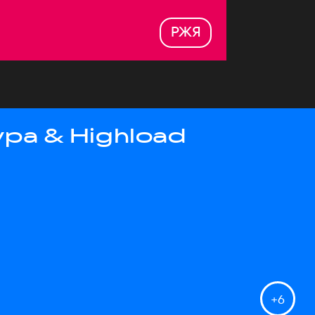
РЖЯ
ра & Highload
+
6