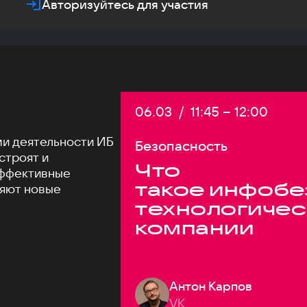
Авторизуйтесь для участия
Дата:
06.03
/
Начало:
11:45
–
Конец:
12:00
и деятельности ИБ
Безопасность
 строят и
Что
эффективные
такое инфобе
няют новые
технологичес
компании
Антон Карпов
VK