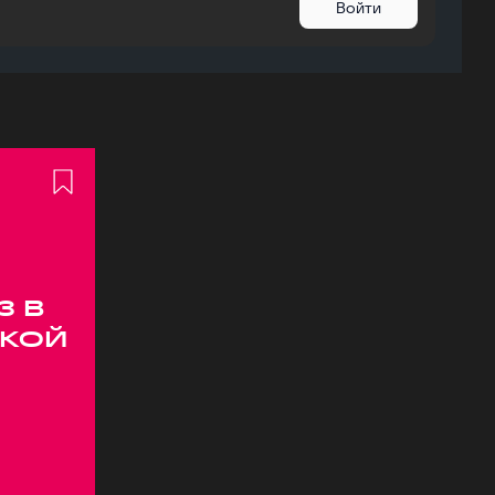
Войти
з в
кой