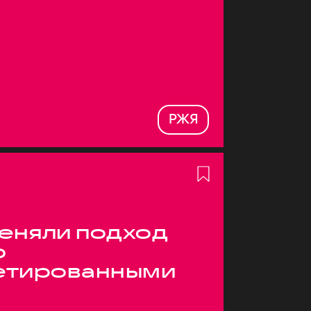
РЖЯ
меняли подход
о
етированными