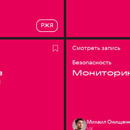
РЖЯ
Смотреть запись
Безопасность
з
Монитори
я
Михаил Онищен
VK