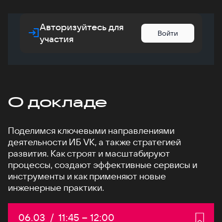
Авторизуйтесь для
Войти
участия
О докладе
Поделимся ключевыми направлениями
деятельности ИБ VK, а также стратегией
развития. Как строят и масштабируют
процессы, создают эффективные сервисы и
инструменты и как применяют новые
инженерные практики.
Дата:
06.03
/
Начало:
11:45
–
Конец:
12:00