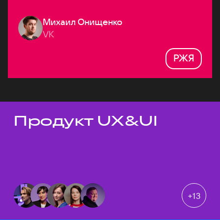
Михаил Онищенко
VK
РЖЯ
Продукт UX&UI
Темы докладов
+
13