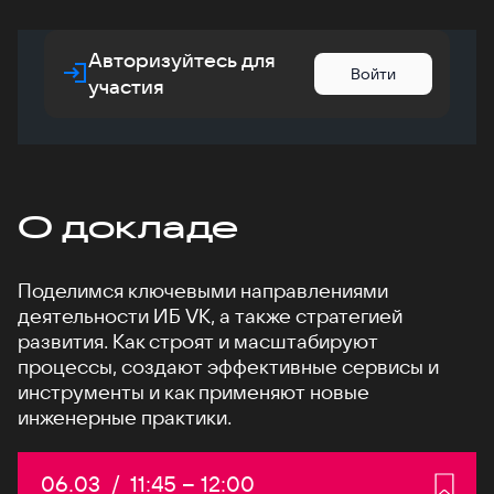
Авторизуйтесь для
Войти
участия
О докладе
Поделимся ключевыми направлениями
деятельности ИБ VK, а также стратегией
развития. Как строят и масштабируют
процессы, создают эффективные сервисы и
инструменты и как применяют новые
инженерные практики.
Дата:
06.03
/
Начало:
11:45
–
Конец:
12:00