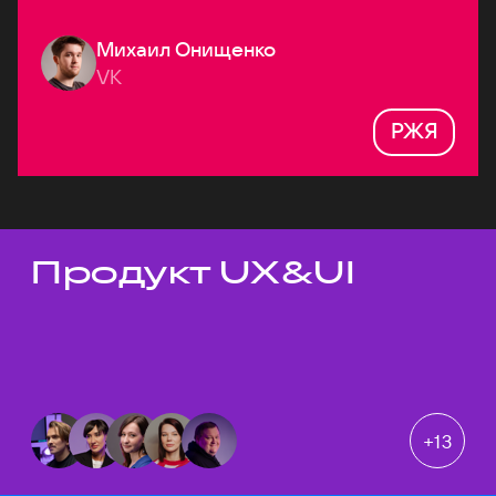
Михаил Онищенко
VK
РЖЯ
Продукт UX&UI
Темы докладов
+
13