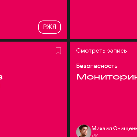
РЖЯ
Смотреть запись
Безопасность
з
Монитори
я
Михаил Онищен
VK