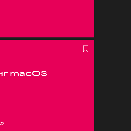
нг macOS
ко