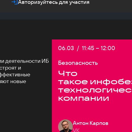
Авторизуйтесь для участия
Дата:
06.03
/
Начало:
11:45
–
Конец:
12:00
и деятельности ИБ
Безопасность
 строят и
Что
эффективные
такое инфобе
няют новые
технологичес
компании
Антон Карпов
VK