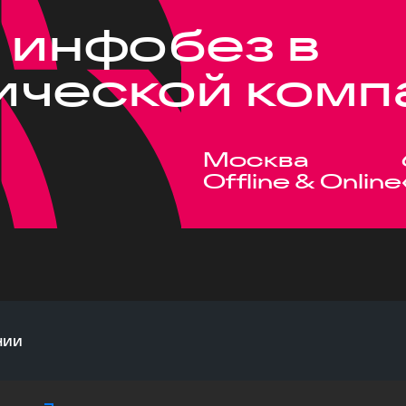
 инфобез в
ической комп
Москва
Offline & Online
нии