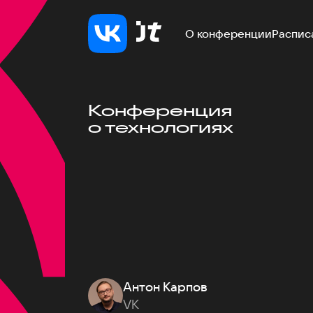
О конференции
Распис
Конференция
о технологиях
Антон Карпов
VK