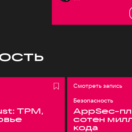
ость
Смотреть запись
Безопасность
ust: TPM,
AppSec-пл
овье
сотен мил
кода