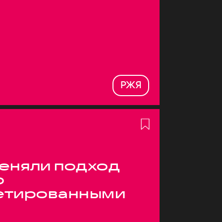
РЖЯ
меняли подход
о
етированными