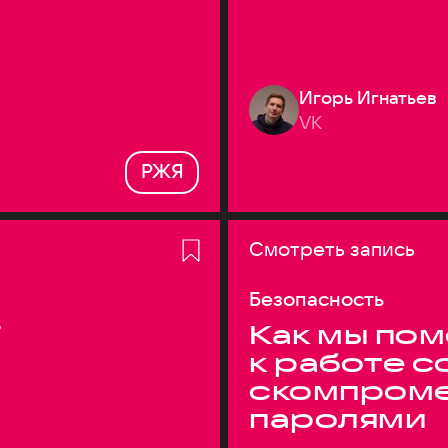
Игорь Игнатьев
VK
РЖЯ
Смотреть запись
Безопасность
T
Как мы по
к работе с
скомпром
паролями