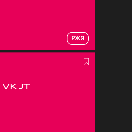
РЖЯ
 VK JT