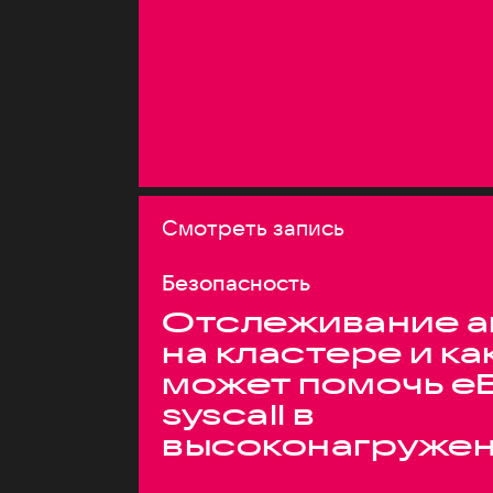
Смотреть запись
Безопасность
Отслеживание а
на кластере и ка
может помочь e
syscall в
высоконагруже
системах