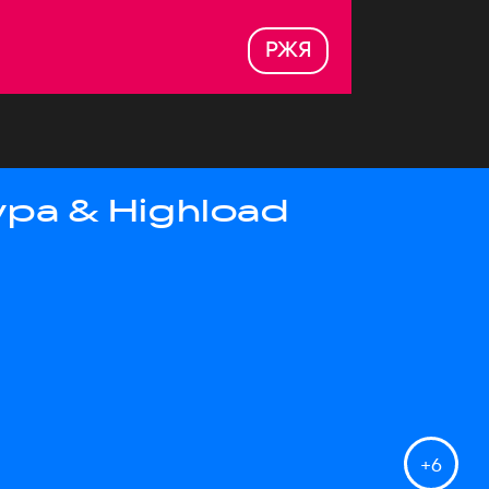
РЖЯ
ра & Highload
+
6