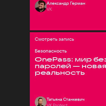
Александр Герман
VK
Смотреть запись
Безопасность
OnePass: мир бе
паролей — нова
реальность
Татьяна Станкевич
VK Protect