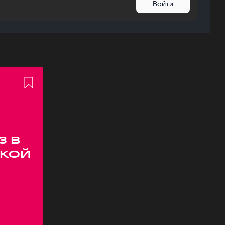
Войти
з в
кой