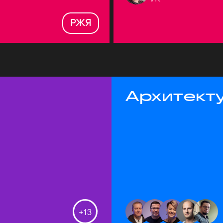
РЖЯ
Архитекту
+
13