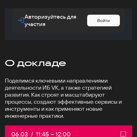
Авторизуйтесь для
Войти
участия
О докладе
Поделимся ключевыми направлениями
деятельности ИБ VK, а также стратегией
развития. Как строят и масштабируют
процессы, создают эффективные сервисы и
инструменты и как применяют новые
инженерные практики.
Дата:
06.03
/
Начало:
11:45
–
Конец:
12:00