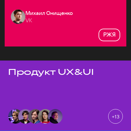
Михаил Онищенко
VK
РЖЯ
Продукт UX&UI
Темы докладов
+
13