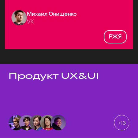
Михаил Онищенко
VK
РЖЯ
Продукт UX&UI
Темы докладов
+
13