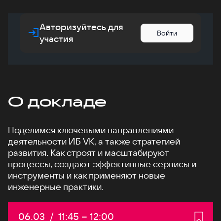
Авторизуйтесь для
Войти
участия
О докладе
Поделимся ключевыми направлениями
деятельности ИБ VK, а также стратегией
развития. Как строят и масштабируют
процессы, создают эффективные сервисы и
инструменты и как применяют новые
инженерные практики.
Дата:
06.03
/
Начало:
11:45
–
Конец:
12:00