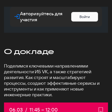
Авторизуйтесь для
Войти
участия
О докладе
Поделимся ключевыми направлениями
деятельности ИБ VK, а также стратегией
развития. Как строят и масштабируют
процессы, создают эффективные сервисы и
инструменты и как применяют новые
инженерные практики.
Дата:
06.03
/
Начало:
11:45
–
Конец:
12:00