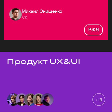
Михаил Онищенко
VK
РЖЯ
Продукт UX&UI
Темы докладов
+
13