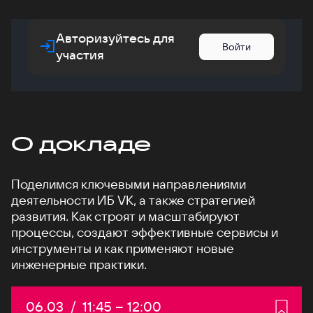
Авторизуйтесь для
Войти
участия
О докладе
Поделимся ключевыми направлениями
деятельности ИБ VK, а также стратегией
развития. Как строят и масштабируют
процессы, создают эффективные сервисы и
инструменты и как применяют новые
инженерные практики.
Дата:
06.03
/
Начало:
11:45
–
Конец:
12:00