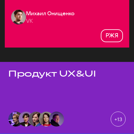
Михаил Онищенко
VK
РЖЯ
Продукт UX&UI
Темы докладов
+
13