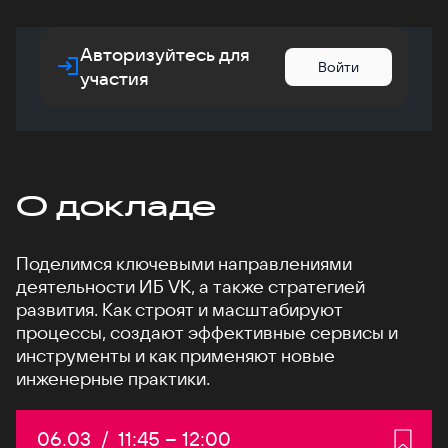
Авторизуйтесь для
Войти
участия
О докладе
Поделимся ключевыми направлениями
деятельности ИБ VK, а также стратегией
развития. Как строят и масштабируют
процессы, создают эффективные сервисы и
инструменты и как применяют новые
инженерные практики.
Дата:
06.03
/
Начало:
11:45
–
Конец:
12:00