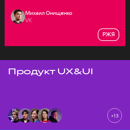
Михаил Онищенко
VK
РЖЯ
Продукт UX&UI
Темы докладов
+
13