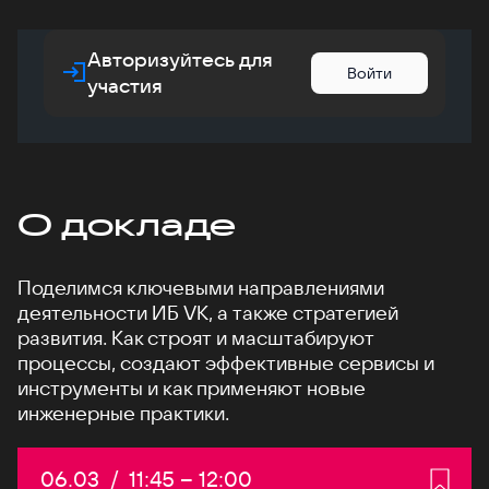
Авторизуйтесь для
Войти
участия
О докладе
Поделимся ключевыми направлениями
деятельности ИБ VK, а также стратегией
развития. Как строят и масштабируют
процессы, создают эффективные сервисы и
инструменты и как применяют новые
инженерные практики.
Дата:
06.03
/
Начало:
11:45
–
Конец:
12:00