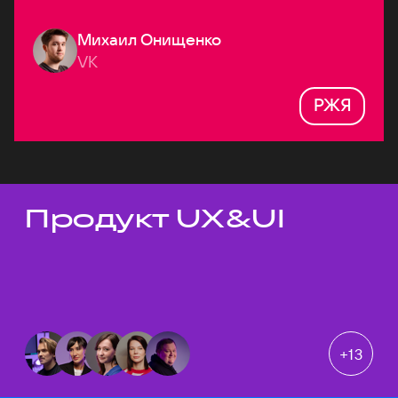
Михаил Онищенко
VK
РЖЯ
Продукт UX&UI
Темы докладов
+
13