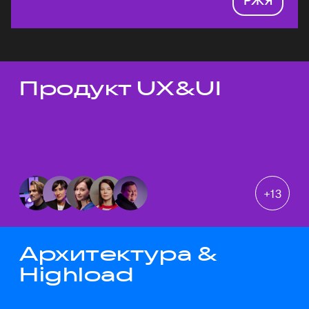
Продукт UX&UI
Темы докладов
+
13
Архитектура &
Highload