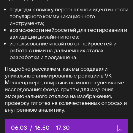
подходы к поиску персональной идентичности
популярного коммуникационного
инструмента;
возможности нейросетей для тестирования и
валидации дизайн-гипотез;
использование инсайтов от нейросетей и
работа с ними на дальнейших этапах
разработки и продакшена.
Подробно расскажем, как мы создавали
уникальные анимированные реакции в VK
Мессенджере, опираясь на многоступенчатые
исследования: фокус-группы для изучения
эмоционального отклика на изображения,
проверку гипотез на количественных опросах и
внутреннюю аналитику.
Дата:
06.03
/
Начало:
16:50
–
Конец:
17:30