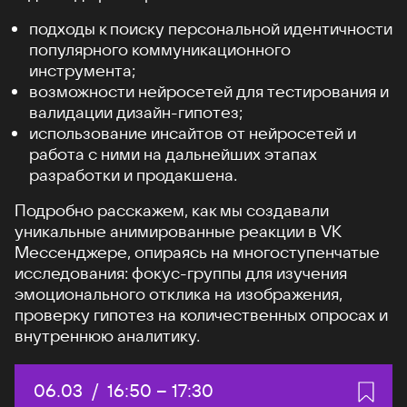
подходы к поиску персональной идентичности
популярного коммуникационного
инструмента;
возможности нейросетей для тестирования и
валидации дизайн-гипотез;
использование инсайтов от нейросетей и
работа с ними на дальнейших этапах
разработки и продакшена.
Подробно расскажем, как мы создавали
уникальные анимированные реакции в VK
Мессенджере, опираясь на многоступенчатые
исследования: фокус-группы для изучения
эмоционального отклика на изображения,
проверку гипотез на количественных опросах и
внутреннюю аналитику.
Дата:
06.03
/
Начало:
16:50
–
Конец:
17:30