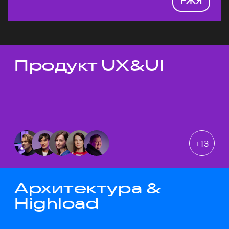
Продукт UX&UI
Темы докладов
+
13
Архитектура &
Highload