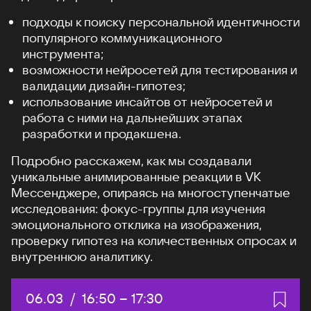
подходы к поиску персональной идентичности
популярного коммуникационного
инструмента;
возможности нейросетей для тестирования и
валидации дизайн-гипотез;
использование инсайтов от нейросетей и
работа с ними на дальнейших этапах
разработки и продакшена.
Подробно расскажем, как мы создавали
уникальные анимированные реакции в VK
Мессенджере, опираясь на многоступенчатые
исследования: фокус-группы для изучения
эмоционального отклика на изображения,
проверку гипотез на количественных опросах и
внутреннюю аналитику.
Дата:
06.03
/
Начало:
16:50
–
Конец:
17:30