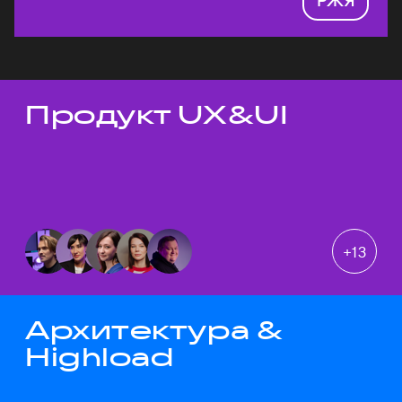
Продукт UX&UI
Темы докладов
+
13
Архитектура &
Highload