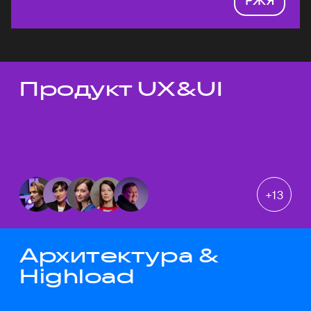
Продукт UX&UI
Темы докладов
+
13
Архитектура &
Highload