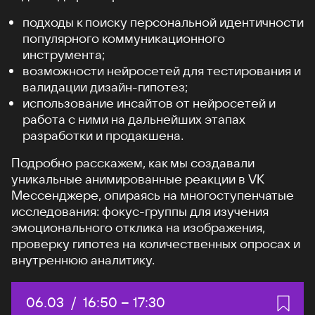
подходы к поиску персональной идентичности
популярного коммуникационного
инструмента;
возможности нейросетей для тестирования и
валидации дизайн-гипотез;
использование инсайтов от нейросетей и
работа с ними на дальнейших этапах
разработки и продакшена.
Подробно расскажем, как мы создавали
уникальные анимированные реакции в VK
Мессенджере, опираясь на многоступенчатые
исследования: фокус-группы для изучения
эмоционального отклика на изображения,
проверку гипотез на количественных опросах и
внутреннюю аналитику.
Дата:
06.03
/
Начало:
16:50
–
Конец:
17:30