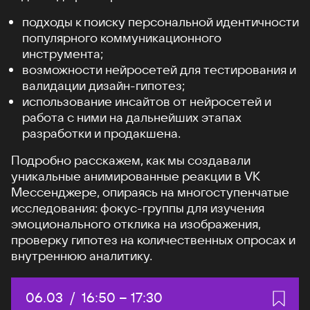
подходы к поиску персональной идентичности
популярного коммуникационного
инструмента;
возможности нейросетей для тестирования и
валидации дизайн-гипотез;
использование инсайтов от нейросетей и
работа с ними на дальнейших этапах
разработки и продакшена.
Подробно расскажем, как мы создавали
уникальные анимированные реакции в VK
Мессенджере, опираясь на многоступенчатые
исследования: фокус-группы для изучения
эмоционального отклика на изображения,
проверку гипотез на количественных опросах и
внутреннюю аналитику.
Дата:
06.03
/
Начало:
16:50
–
Конец:
17:30