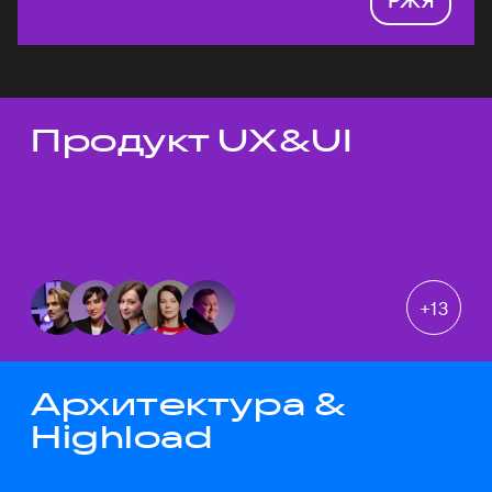
Продукт UX&UI
Темы докладов
+
13
Архитектура &
Highload