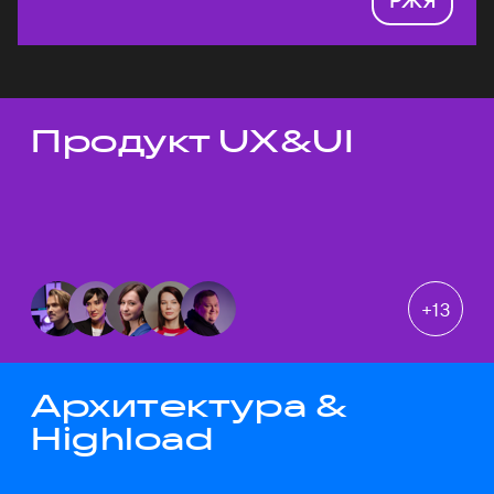
Продукт UX&UI
Темы докладов
+
13
Архитектура &
Highload