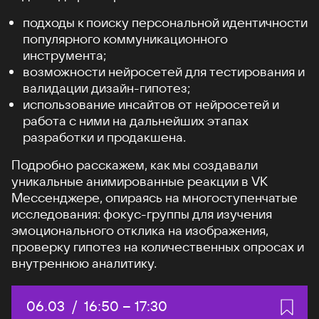
подходы к поиску персональной идентичности
популярного коммуникационного
инструмента;
возможности нейросетей для тестирования и
валидации дизайн-гипотез;
использование инсайтов от нейросетей и
работа с ними на дальнейших этапах
разработки и продакшена.
Подробно расскажем, как мы создавали
уникальные анимированные реакции в VK
Мессенджере, опираясь на многоступенчатые
исследования: фокус-группы для изучения
эмоционального отклика на изображения,
проверку гипотез на количественных опросах и
внутреннюю аналитику.
Дата:
06.03
/
Начало:
16:50
–
Конец:
17:30