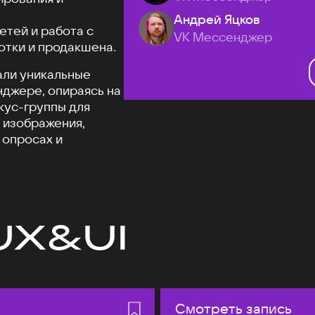
Андрей Яцков
етей и работа с
VK Мессенджер
отки и продакшена.
али уникальные
джере, опираясь на
кус-группы для
 изображения,
 опросах и
UX&UI
Смотреть запись