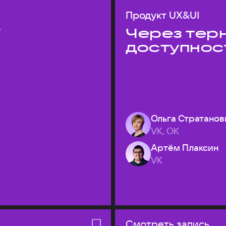
Продукт UX&UI
T
Через терн
доступнос
Ольга Стратанов
VK, ОК
Артём Плаксин
VK
Смотреть запись