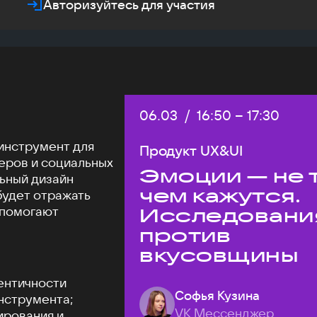
Авторизуйтесь для участия
Дата:
06.03
/
Начало:
16:50
–
Конец:
17:30
инструмент для
Продукт UX&UI
еров и социальных
Эмоции — не т
льный дизайн
чем кажутся.
будет отражать
 помогают
Исследовани
против
вкусовщины
ентичности
Софья Кузина
нструмента;
VK Мессенджер
ирования и