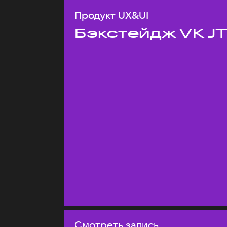
Продукт UX&UI
Бэкстейдж VK J
Смотреть запись