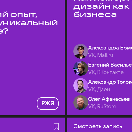
дизайн как
й опыт,
бизнеса
уникальный
е?
Александра Ерм
VK, Mail.ru
Евгений Василь
VK, ВКонтакте
Александр Толок
VK, Дзен
Олег Афанасьев
РЖЯ
VK, RuStore
Смотреть запись