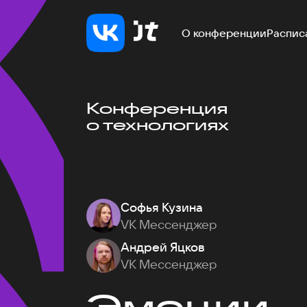
О конференции
Распис
Конференция
о технологиях
Софья Кузина
VK Мессенджер
Андрей Яцков
VK Мессенджер
Эмоции — 