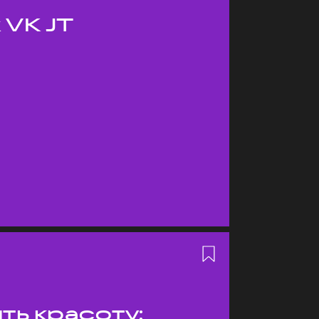
 VK JT
ть красоту: