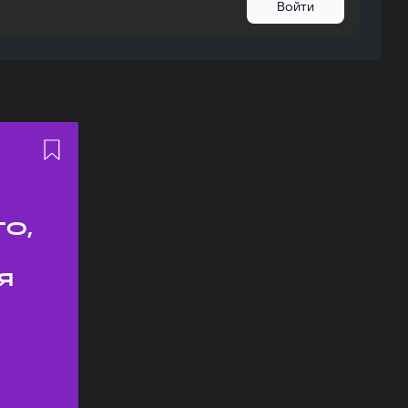
Войти
о,
я