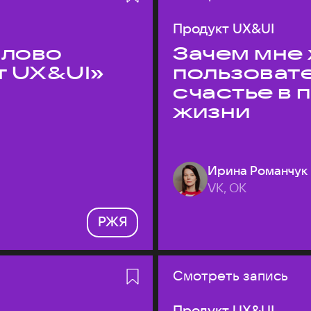
Продукт UX&UI
слово
Зачем мне 
т UX&UI»
пользоват
счастье в
жизни
Ирина Романчук
VK, ОК
РЖЯ
Смотреть запись
Продукт UX&UI