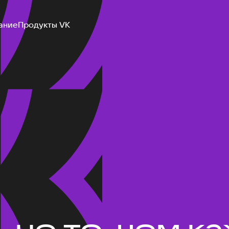
ание
Продукты VK
не то, чем ка