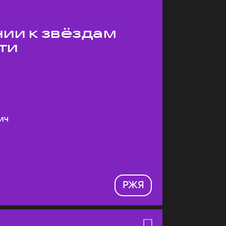
ии к звёздам
ти
ич
РЖЯ