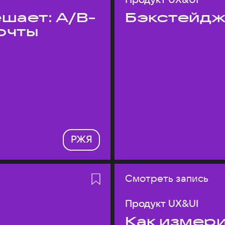
шает: A/B-
Бэкстейдж
очты
РЖЯ
Смотреть запись
Продукт UX&UI
Как измери