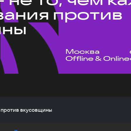
ания против
ины
Москва
Offline & Online
я против вкусовщины