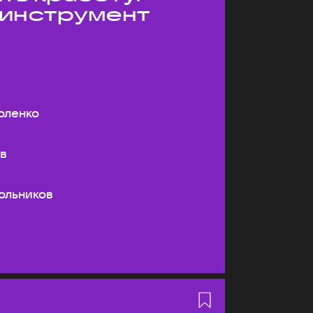
 инструмент
оленко
ев
ольников