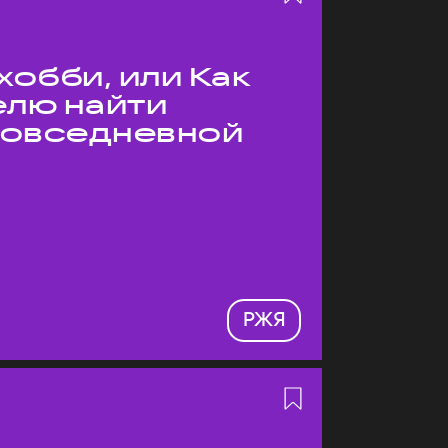
хобби, или Как
елю найти
 повседневной
РЖЯ