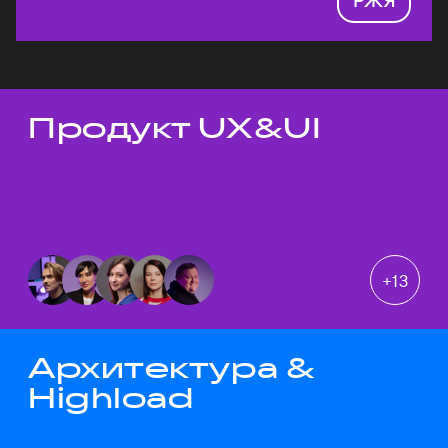
Продукт UX&UI
Темы докладов
+
13
Архитектура &
Highload