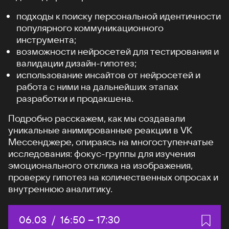
подходы к поиску персональной идентичности
популярного коммуникационного
инструмента;
возможности нейросетей для тестирования и
валидации дизайн-гипотез;
использование инсайтов от нейросетей и
работа с ними на дальнейших этапах
разработки и продакшена.
Подробно расскажем, как мы создавали
уникальные анимированные реакции в VK
Мессенджере, опираясь на многоступенчатые
исследования: фокус-группы для изучения
эмоционального отклика на изображения,
проверку гипотез на количественных опросах и
внутреннюю аналитику.
Дата:
06.03
/
Начало:
16:50
–
Конец:
17:30