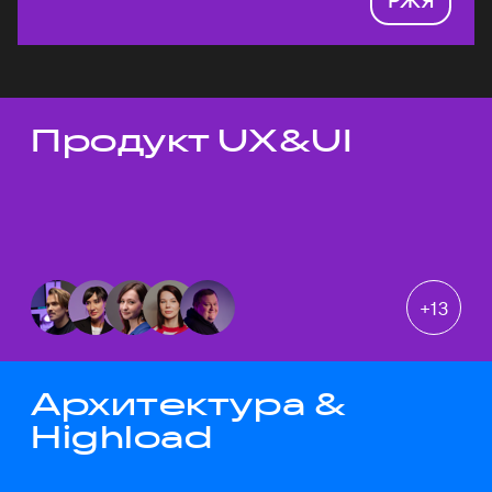
Продукт UX&UI
Темы докладов
+
13
Архитектура &
Highload