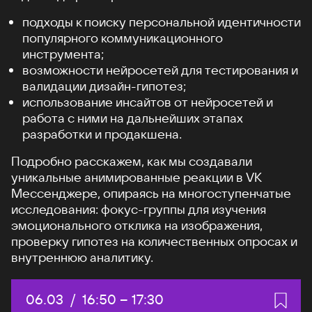
подходы к поиску персональной идентичности
популярного коммуникационного
инструмента;
возможности нейросетей для тестирования и
валидации дизайн-гипотез;
использование инсайтов от нейросетей и
работа с ними на дальнейших этапах
разработки и продакшена.
Подробно расскажем, как мы создавали
уникальные анимированные реакции в VK
Мессенджере, опираясь на многоступенчатые
исследования: фокус-группы для изучения
эмоционального отклика на изображения,
проверку гипотез на количественных опросах и
внутреннюю аналитику.
Дата:
06.03
/
Начало:
16:50
–
Конец:
17:30