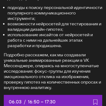
подходы к поиску персональной идентичности
популярного коммуникационного
инструмента;
возможности нейросетей для тестирования и
валидации дизайн-гипотез;
использование инсайтов от нейросетей и
работа с ними на дальнейших этапах
разработки и продакшена.
Подробно расскажем, как мы создавали
уникальные анимированные реакции в VK
Мессенджере, опираясь на многоступенчатые
исследования: фокус-группы для изучения
эмоционального отклика на изображения,
проверку гипотез на количественных опросах и
внутреннюю аналитику.
Дата:
06.03
/
Начало:
16:50
–
Конец:
17:30