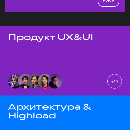
Продукт UX&UI
Темы докладов
+
13
Архитектура &
Highload