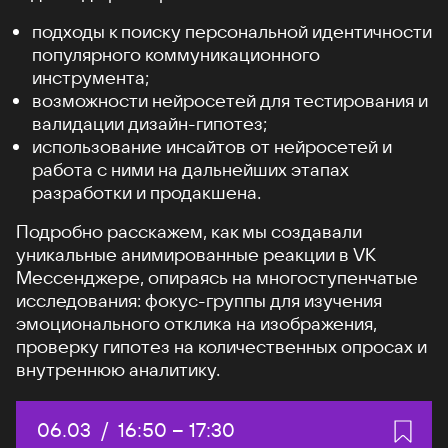
подходы к поиску персональной идентичности
популярного коммуникационного
инструмента;
возможности нейросетей для тестирования и
валидации дизайн-гипотез;
использование инсайтов от нейросетей и
работа с ними на дальнейших этапах
разработки и продакшена.
Подробно расскажем, как мы создавали
уникальные анимированные реакции в VK
Мессенджере, опираясь на многоступенчатые
исследования: фокус-группы для изучения
эмоционального отклика на изображения,
проверку гипотез на количественных опросах и
внутреннюю аналитику.
Дата:
06.03
/
Начало:
16:50
–
Конец:
17:30