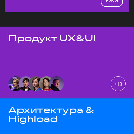
Продукт UX&UI
Темы докладов
+
13
Архитектура &
Highload