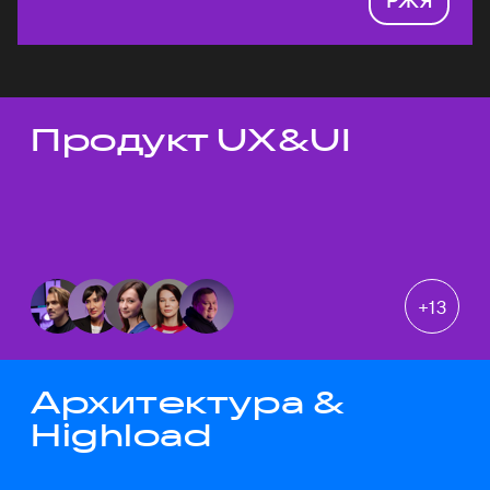
Продукт UX&UI
Темы докладов
+
13
Архитектура &
Highload