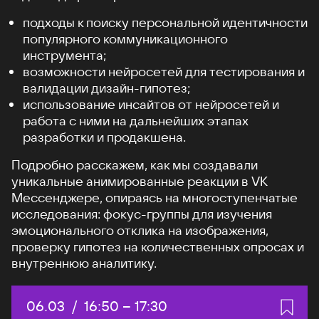
подходы к поиску персональной идентичности
популярного коммуникационного
инструмента;
возможности нейросетей для тестирования и
валидации дизайн-гипотез;
использование инсайтов от нейросетей и
работа с ними на дальнейших этапах
разработки и продакшена.
Подробно расскажем, как мы создавали
уникальные анимированные реакции в VK
Мессенджере, опираясь на многоступенчатые
исследования: фокус-группы для изучения
эмоционального отклика на изображения,
проверку гипотез на количественных опросах и
внутреннюю аналитику.
Дата:
06.03
/
Начало:
16:50
–
Конец:
17:30