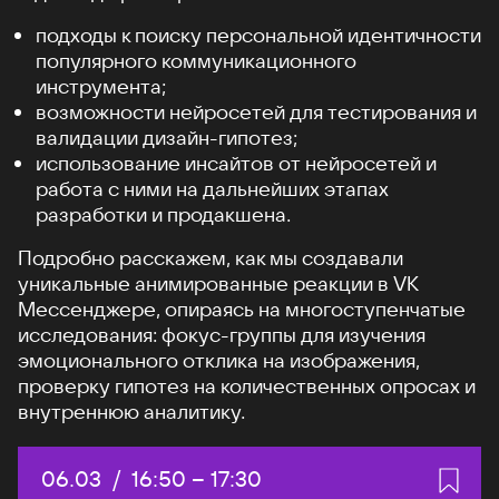
подходы к поиску персональной идентичности
популярного коммуникационного
инструмента;
возможности нейросетей для тестирования и
валидации дизайн-гипотез;
использование инсайтов от нейросетей и
работа с ними на дальнейших этапах
разработки и продакшена.
Подробно расскажем, как мы создавали
уникальные анимированные реакции в VK
Мессенджере, опираясь на многоступенчатые
исследования: фокус-группы для изучения
эмоционального отклика на изображения,
проверку гипотез на количественных опросах и
внутреннюю аналитику.
Дата:
06.03
/
Начало:
16:50
–
Конец:
17:30