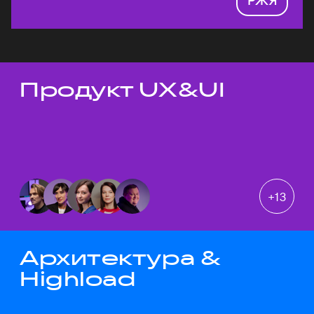
Продукт UX&UI
Темы докладов
+
13
Архитектура &
Highload