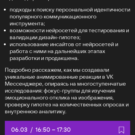
подходы к поиску персональной идентичности
популярного коммуникационного
инструмента;
возможности нейросетей для тестирования и
валидации дизайн-гипотез;
использование инсайтов от нейросетей и
работа с ними на дальнейших этапах
разработки и продакшена.
Подробно расскажем, как мы создавали
уникальные анимированные реакции в VK
Мессенджере, опираясь на многоступенчатые
исследования: фокус-группы для изучения
эмоционального отклика на изображения,
проверку гипотез на количественных опросах и
внутреннюю аналитику.
Дата:
06.03
/
Начало:
16:50
–
Конец:
17:30