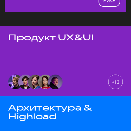
Продукт UX&UI
Темы докладов
+
13
Архитектура &
Highload