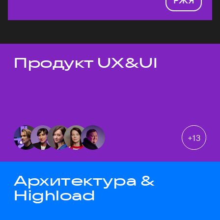
Продукт UX&UI
Темы докладов
+
13
Архитектура &
Highload