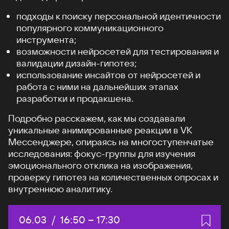
подходы к поиску персональной идентичности
популярного коммуникационного
инструмента;
возможности нейросетей для тестирования и
валидации дизайн-гипотез;
использование инсайтов от нейросетей и
работа с ними на дальнейших этапах
разработки и продакшена.
Подробно расскажем, как мы создавали
уникальные анимированные реакции в VK
Мессенджере, опираясь на многоступенчатые
исследования: фокус-группы для изучения
эмоционального отклика на изображения,
проверку гипотез на количественных опросах и
внутреннюю аналитику.
Дата:
06.03
/
Начало:
16:50
–
Конец:
17:30