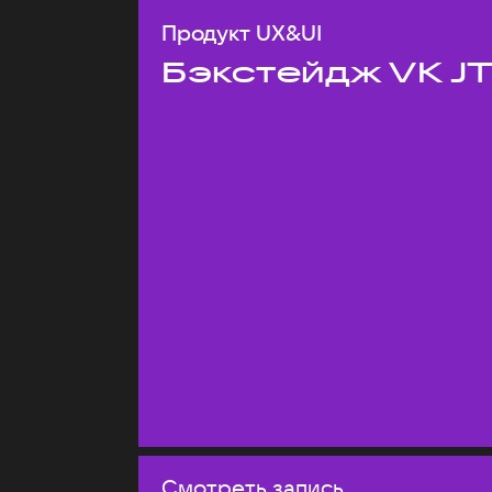
Продукт UX&UI
Бэкстейдж VK J
Смотреть запись