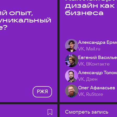
дизайн как
й опыт,
бизнеса
уникальный
е?
Александра Ерм
VK, Mail.ru
Евгений Василь
VK, ВКонтакте
Александр Толок
VK, Дзен
Олег Афанасьев
РЖЯ
VK, RuStore
Смотреть запись