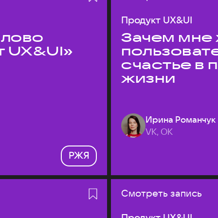
Продукт UX&UI
слово
Зачем мне 
т UX&UI»
пользоват
счастье в
жизни
Ирина Романчук
VK, ОК
РЖЯ
Смотреть запись
Продукт UX&UI