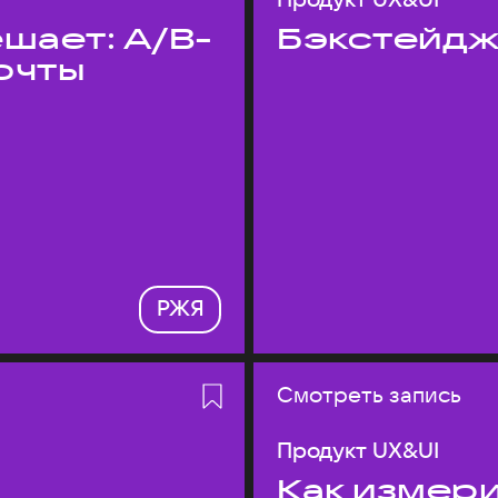
шает: A/B-
Бэкстейдж
очты
РЖЯ
Смотреть запись
Продукт UX&UI
Как измери