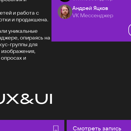
Андрей Яцков
етей и работа с
VK Мессенджер
отки и продакшена.
али уникальные
джере, опираясь на
кус-группы для
 изображения,
 опросах и
UX&UI
Смотреть запись