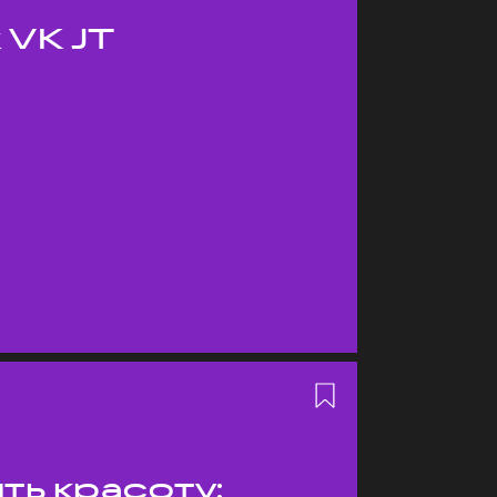
 VK JT
ть красоту: