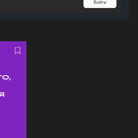
Войти
о,
я