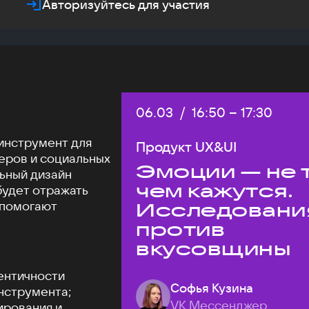
Авторизуйтесь для участия
Дата:
06.03
/
Начало:
16:50
–
Конец:
17:30
инструмент для
Продукт UX&UI
еров и социальных
Эмоции — не т
льный дизайн
чем кажутся.
будет отражать
 помогают
Исследовани
против
вкусовщины
ентичности
Софья Кузина
нструмента;
VK Мессенджер
ирования и