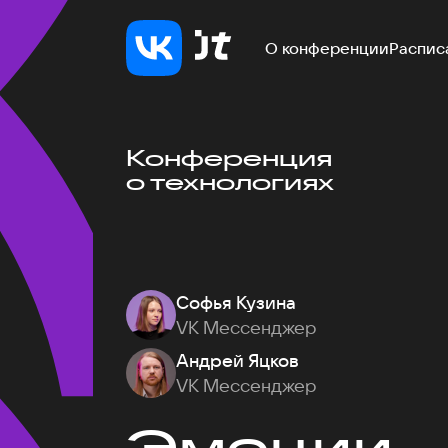
О конференции
Распис
Конференция
о технологиях
Софья Кузина
VK Мессенджер
Андрей Яцков
VK Мессенджер
Эмоции — 