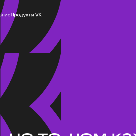
ание
Продукты VK
не то, чем ка