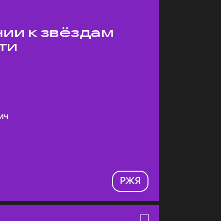
ии к звёздам
ти
ич
РЖЯ