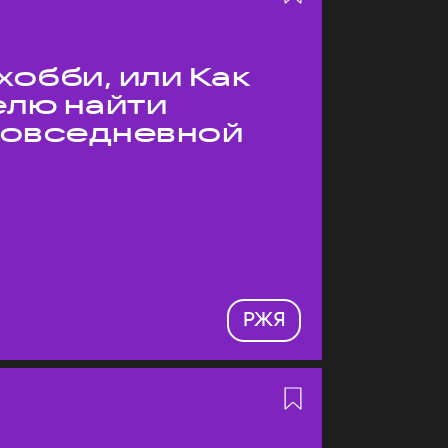
хобби, или Как
елю найти
 повседневной
РЖЯ