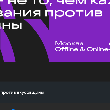
ания против
ины
Москва
Offline & Online
я против вкусовщины