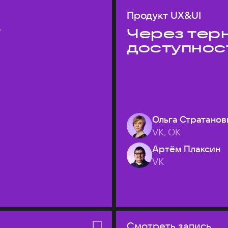
Продукт UX&UI
T
Через терн
доступнос
Ольга Стратанов
VK, ОК
Артём Плаксин
VK
Смотреть запись