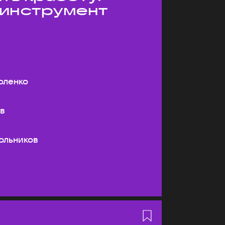
 инструмент
оленко
ев
ольников