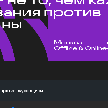
ания против
ины
Москва
Offline & Online
я против вкусовщины