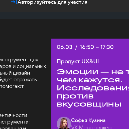
Авторизуйтесь для участия
Дата:
06.03
/
Начало:
16:50
–
Конец:
17:30
инструмент для
Продукт UX&UI
еров и социальных
Эмоции — не т
льный дизайн
чем кажутся.
будет отражать
 помогают
Исследовани
против
вкусовщины
ентичности
Софья Кузина
нструмента;
VK Мессенджер
ирования и