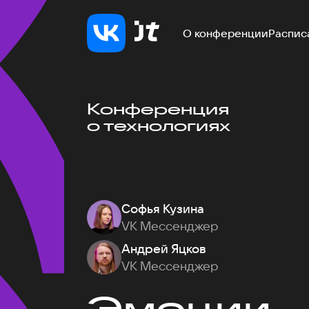
О конференции
Распис
Конференция
о технологиях
Софья Кузина
VK Мессенджер
Андрей Яцков
VK Мессенджер
Эмоции — 