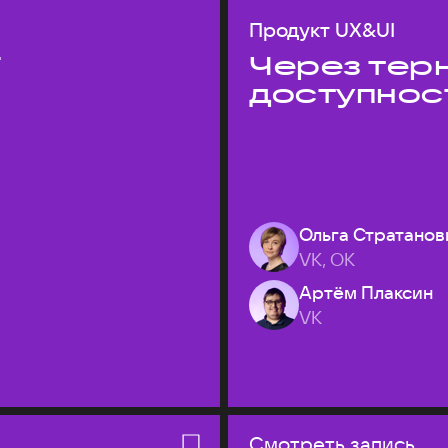
Продукт UX&UI
T
Через терн
доступнос
Ольга Стратанов
VK, ОК
Артём Плаксин
VK
Смотреть запись