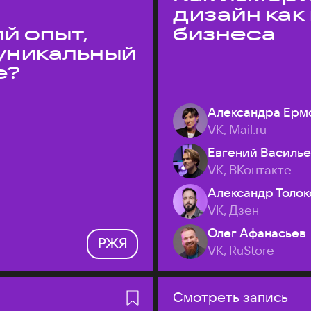
дизайн как
й опыт,
бизнеса
уникальный
е?
Александра Ерм
VK, Mail.ru
Евгений Василь
VK, ВКонтакте
Александр Толок
VK, Дзен
Олег Афанасьев
РЖЯ
VK, RuStore
Смотреть запись