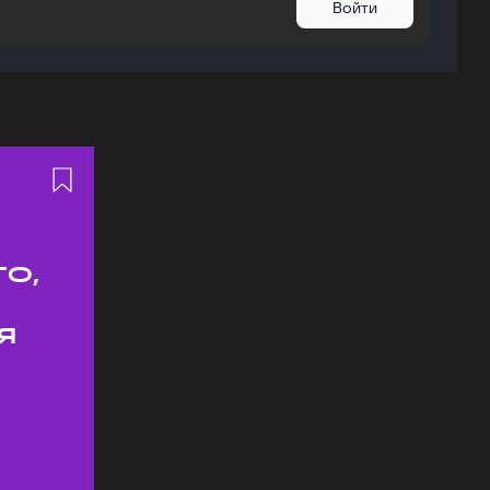
Войти
о,
я