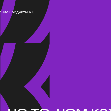
ание
Продукты VK
не то, чем ка