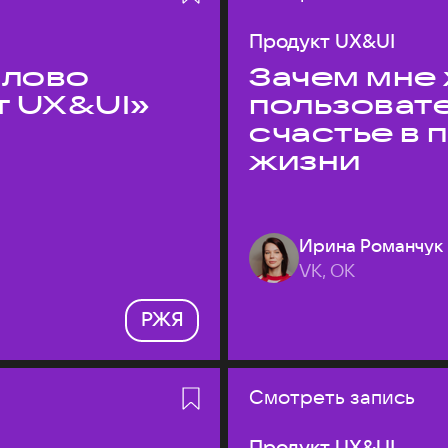
Продукт UX&UI
слово
Зачем мне 
т UX&UI»
пользоват
счастье в
жизни
Ирина Романчук
VK, ОК
РЖЯ
Смотреть запись
Продукт UX&UI