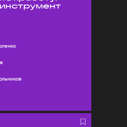
 инструмент
оленко
ев
ольников