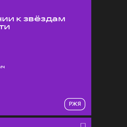
ии к звёздам
ти
ич
РЖЯ