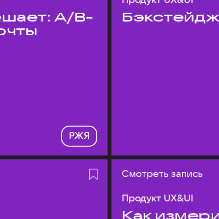
шает: A/B-
Бэкстейдж
очты
РЖЯ
Смотреть запись
Продукт UX&UI
Как измери