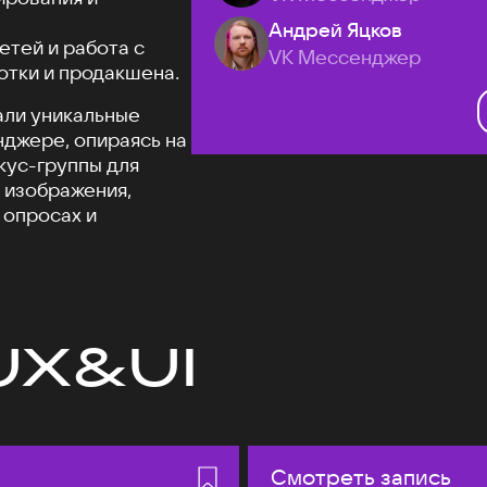
Андрей Яцков
етей и работа с
VK Мессенджер
отки и продакшена.
али уникальные
джере, опираясь на
кус-группы для
 изображения,
 опросах и
UX&UI
Смотреть запись