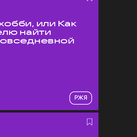
хобби, или Как
елю найти
 повседневной
РЖЯ