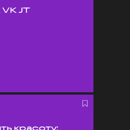
 VK JT
ть красоту: