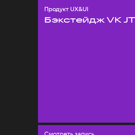
Продукт UX&UI
Бэкстейдж VK J
Смотреть запись