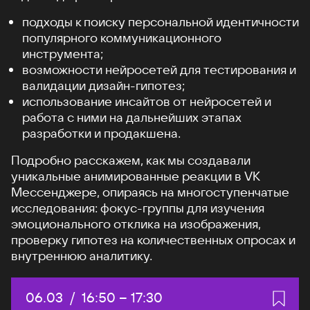
подходы к поиску персональной идентичности
популярного коммуникационного
инструмента;
возможности нейросетей для тестирования и
валидации дизайн-гипотез;
использование инсайтов от нейросетей и
работа с ними на дальнейших этапах
разработки и продакшена.
Подробно расскажем, как мы создавали
уникальные анимированные реакции в VK
Мессенджере, опираясь на многоступенчатые
исследования: фокус-группы для изучения
эмоционального отклика на изображения,
проверку гипотез на количественных опросах и
внутреннюю аналитику.
Дата:
06.03
/
Начало:
16:50
–
Конец:
17:30