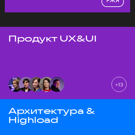
Продукт UX&UI
Темы докладов
+
13
Архитектура &
Highload