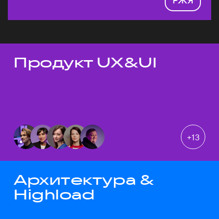
Продукт UX&UI
Темы докладов
+
13
Архитектура &
Highload