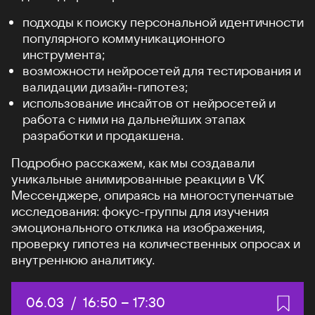
подходы к поиску персональной идентичности
популярного коммуникационного
инструмента;
возможности нейросетей для тестирования и
валидации дизайн-гипотез;
использование инсайтов от нейросетей и
работа с ними на дальнейших этапах
разработки и продакшена.
Подробно расскажем, как мы создавали
уникальные анимированные реакции в VK
Мессенджере, опираясь на многоступенчатые
исследования: фокус-группы для изучения
эмоционального отклика на изображения,
проверку гипотез на количественных опросах и
внутреннюю аналитику.
Дата:
06.03
/
Начало:
16:50
–
Конец:
17:30