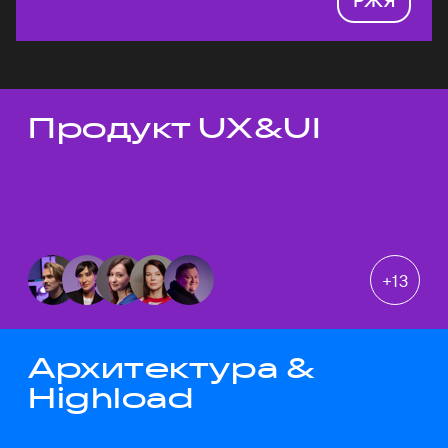
Продукт UX&UI
Темы докладов
+
13
Архитектура &
Highload