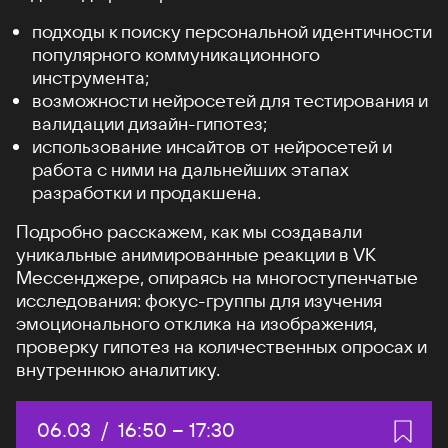
подходы к поиску персональной идентичности
популярного коммуникационного
инструмента;
возможности нейросетей для тестирования и
валидации дизайн-гипотез;
использование инсайтов от нейросетей и
работа с ними на дальнейших этапах
разработки и продакшена.
Подробно расскажем, как мы создавали
уникальные анимированные реакции в VK
Мессенджере, опираясь на многоступенчатые
исследования: фокус-группы для изучения
эмоционального отклика на изображения,
проверку гипотез на количественных опросах и
внутреннюю аналитику.
Дата:
06.03
/
Начало:
16:50
–
Конец:
17:30